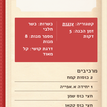
קטגוריה:
עוגות
כשרות: כשר
חלבי
זמן הכנה: 5
דקות
מספר מנות:
8
מנות
דרגת קושי: קל
מאוד
מרכיבים
2 כוסות קמח
1 יחידה א.אפייה
חצי כוס שמן
חצי כוס קקאו