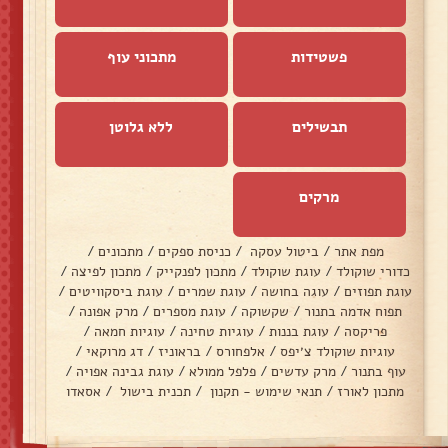
פשטידות
מתכוני עוף
תבשילים
ללא גלוטן
מרקים
מפת אתר
/
ביטול עסקה
/
כניסת ספקים
/
מתכונים
/
כדורי שוקולד
/
עוגת שוקולד
/
מתכון לפנקייק
/
מתכון לפיצה
/
עוגת תפוזים
/
עוגה בחושה
/
עוגת שמרים
/
עוגת ביסקוויטים
/
תפוח אדמה בתנור
/
שקשוקה
/
עוגת מספרים
/
מרק אפונה
/
פריקסה
/
עוגת בננות
/
עוגיות טחינה
/
עוגיות חמאה
/
עוגיות שוקולד צ׳יפס
/
אלפחורס
/
בראוניז
/
דג מרוקאי
/
עוף בתנור
/
מרק עדשים
/
פלפל ממולא
/
עוגת גבינה אפויה
/
מתכון לאורז
/
תנאי שימוש - תקנון
/
תכנית בישול
/
אסאדו