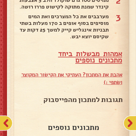
2
ממיסים 100 גרם שוקולד חלב 5 אצבעות
קינדר שמנת מתוקה לקישוט פררו רושה.
3
מערבבים את כל המצרכים ואת המים
מוסיפים בסוף אופים ב 170 מעלות בשתי
תבניות אינגליש קייק למשך 25 דקות עד
שקיסם יוצא יבש.
אמהות מבשלות ביחד
מ
תכונים נוספים
אהבת את המתכון? העתיקי את הקישור המקוצר
ושתפי :)
תגובות למתכון מהפייסבוק
מתכונים נוספים