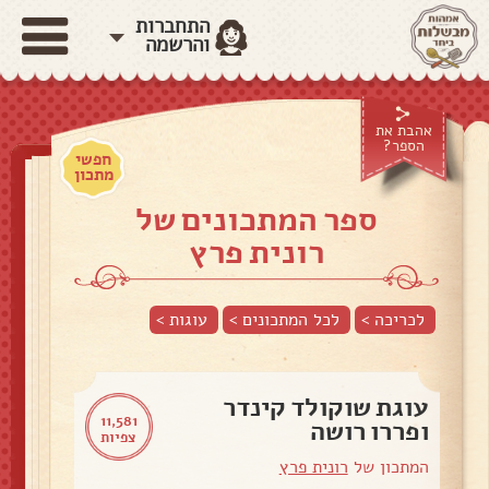
התחברות
והרשמה
אהבת את
הספר?
חפשי
מתכון
ספר המתכונים של
רונית פרץ
לכריכה >
לכל המתכונים >
עוגות
>
עוגת שוקולד קינדר
11,581
ופררו רושה
צפיות
המתכון של
רונית פרץ