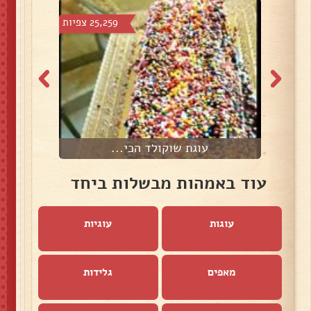
צפיות
25,259 צפיות
עוגת שוקולד הכי...
ע
עוד באמהות מבשלות ביחד
עוגות
עוגיות
מאפים
גלידות