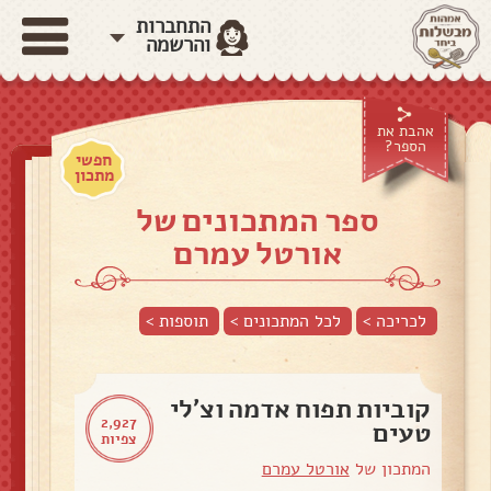
התחברות
והרשמה
אהבת את
הספר?
חפשי
מתכון
ספר המתכונים של
אורטל עמרם
לכריכה >
לכל המתכונים >
תוספות
>
קוביות תפוח אדמה וצ'לי
2,927
טעים
צפיות
המתכון של
אורטל עמרם