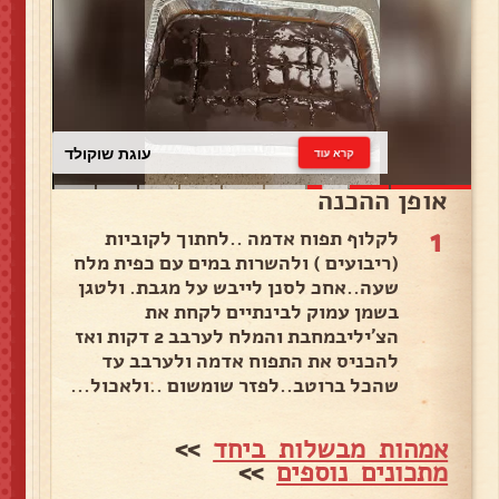
עוגת שוקולד
קרא עוד
אופן ההכנה
1
לקלוף תפוח אדמה ..לחתוך לקוביות
(ריבועים ) ולהשרות במים עם כפית מלח
שעה..אחכ לסנן לייבש על מגבת. ולטגן
בשמן עמוק לבינתיים לקחת את
הצ'יליבמחבת והמלח לערבב 2 דקות ואז
להכניס את התפוח אדמה ולערבב עד
שהכל ברוטב..לפזר שומשום ..ולאכול...
אמהות מבשלות ביחד
>>
מתכונים נוספים
>>