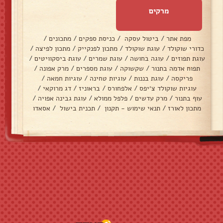
מרקים
מפת אתר
/
ביטול עסקה
/
כניסת ספקים
/
מתכונים
/
כדורי שוקולד
/
עוגת שוקולד
/
מתכון לפנקייק
/
מתכון לפיצה
/
עוגת תפוזים
/
עוגה בחושה
/
עוגת שמרים
/
עוגת ביסקוויטים
/
תפוח אדמה בתנור
/
שקשוקה
/
עוגת מספרים
/
מרק אפונה
/
פריקסה
/
עוגת בננות
/
עוגיות טחינה
/
עוגיות חמאה
/
עוגיות שוקולד צ׳יפס
/
אלפחורס
/
בראוניז
/
דג מרוקאי
/
עוף בתנור
/
מרק עדשים
/
פלפל ממולא
/
עוגת גבינה אפויה
/
מתכון לאורז
/
תנאי שימוש - תקנון
/
תכנית בישול
/
אסאדו