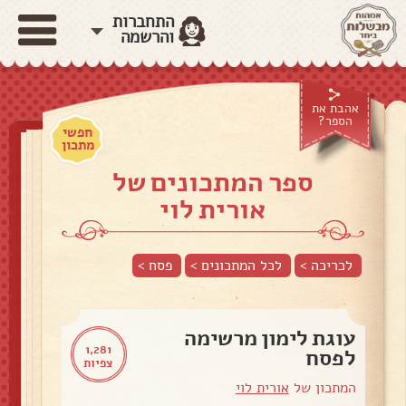
התחברות
והרשמה
אהבת את
הספר?
חפשי
מתכון
ספר המתכונים של
אורית לוי
לכריכה >
לכל המתכונים >
פסח
>
עוגת לימון מרשימה
1,281
לפסח
צפיות
המתכון של
אורית לוי