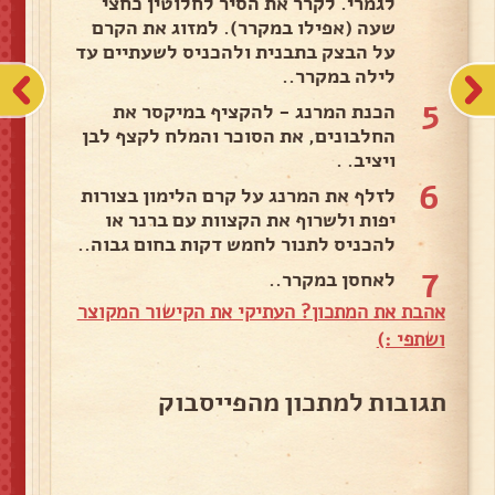
לגמרי. לקרר את הסיר לחלוטין כחצי
שעה (אפילו במקרר). למזוג את הקרם
על הבצק בתבנית ולהכניס לשעתיים עד
לילה במקרר..
5
הכנת המרנג - להקציף במיקסר את
החלבונים, את הסוכר והמלח לקצף לבן
ויציב. .
6
לזלף את המרנג על קרם הלימון בצורות
יפות ולשרוף את הקצוות עם ברנר או
להכניס לתנור לחמש דקות בחום גבוה..
7
לאחסן במקרר..
אהבת את המתכון? העתיקי את הקישור המקוצר
ושתפי :)
תגובות למתכון מהפייסבוק