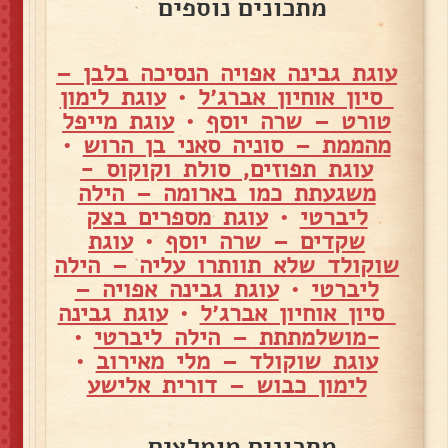
מתכונים נוספים
עוגת גבינה אפויה הנסיכה בלבן –
סיון אוחיון אברג׳ל
•
עוגת לימון
טורט – שרה יוסף
•
עוגת מייפל
מהממת – סוניה סאני בן הרוש
•
עוגת תפוזים, סולת וקוקוס -
משגעתת כמו בארומה – הילה
ליברטי
•
עוגת מספרים בצק
שקדים – שרה יוסף
•
עוגת
שוקולד שלא תוותרו עליה – הילה
ליברטי
•
עוגת גבינה אפויה –
סיון אוחיון אברג׳ל
•
עוגת גבינה
-מושלמתתת – הילה ליברטי
•
עוגת שוקולד – מלי מאירוב
•
לימון כבוש – דורית אלישע
מתכונים מומלצים