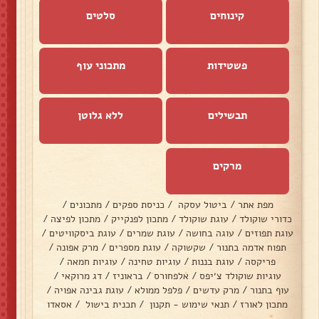
קינוחים
סלטים
פשטידות
מתכוני עוף
תבשילים
ללא גלוטן
מרקים
מפת אתר
/
ביטול עסקה
/
כניסת ספקים
/
מתכונים
/
כדורי שוקולד
/
עוגת שוקולד
/
מתכון לפנקייק
/
מתכון לפיצה
/
עוגת תפוזים
/
עוגה בחושה
/
עוגת שמרים
/
עוגת ביסקוויטים
/
תפוח אדמה בתנור
/
שקשוקה
/
עוגת מספרים
/
מרק אפונה
/
פריקסה
/
עוגת בננות
/
עוגיות טחינה
/
עוגיות חמאה
/
עוגיות שוקולד צ׳יפס
/
אלפחורס
/
בראוניז
/
דג מרוקאי
/
עוף בתנור
/
מרק עדשים
/
פלפל ממולא
/
עוגת גבינה אפויה
/
מתכון לאורז
/
תנאי שימוש - תקנון
/
תכנית בישול
/
אסאדו