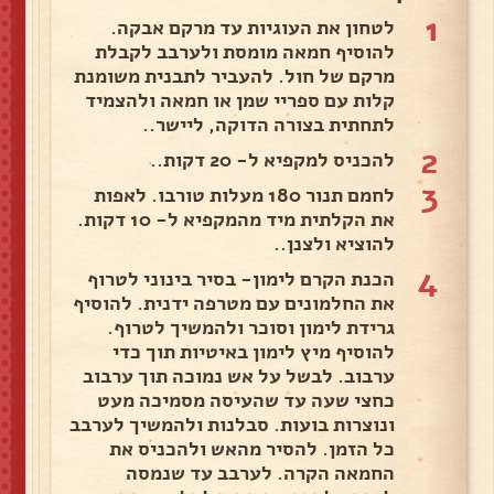
1
לטחון את העוגיות עד מרקם אבקה.
להוסיף חמאה מומסת ולערבב לקבלת
מרקם של חול. להעביר לתבנית משומנת
קלות עם ספריי שמן או חמאה ולהצמיד
לתחתית בצורה הדוקה, ליישר..
2
להכניס למקפיא ל- 20 דקות..
3
לחמם תנור 180 מעלות טורבו. לאפות
את הקלתית מיד מהמקפיא ל- 10 דקות.
להוציא ולצנן..
4
הכנת הקרם לימון- בסיר בינוני לטרוף
את החלמונים עם מטרפה ידנית. להוסיף
גרידת לימון וסוכר ולהמשיך לטרוף.
להוסיף מיץ לימון באיטיות תוך כדי
ערבוב. לבשל על אש נמוכה תוך ערבוב
כחצי שעה עד שהעיסה מסמיכה מעט
ונוצרות בועות. סבלנות ולהמשיך לערבב
כל הזמן. להסיר מהאש ולהכניס את
החמאה הקרה. לערבב עד שנמסה