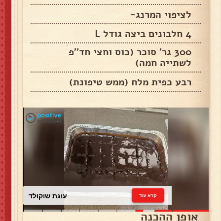
לציפוי המרנג-
4 חלבונים ביצה גודל L
300 גר' סוכר (כוס וחצי חד''פ
לשתייה חמה)
רבע כפית מלח (ממש טיפונת)
עוגת שוקולד
קרא עוד
אופן ההכנה