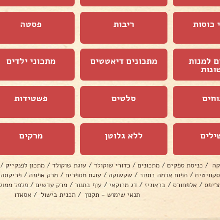
 כוסות
ריבות
פסטה
ם למנות
מתכונים דיאטטים
מתכוני ילדים
ונות
וחים
סלטים
פשטידות
ילים
ללא גלוטן
מרקים
קה
/
כניסת ספקים
/
מתכונים
/
כדורי שוקולד
/
עוגת שוקולד
/
מתכון לפנקייק
/
סקוויטים
/
תפוח אדמה בתנור
/
שקשוקה
/
עוגת מספרים
/
מרק אפונה
/
פריקסה
צ׳יפס
/
אלפחורס
/
בראוניז
/
דג מרוקאי
/
עוף בתנור
/
מרק עדשים
/
פלפל ממול
תנאי שימוש - תקנון
/
תכנית בישול
/
אסאדו