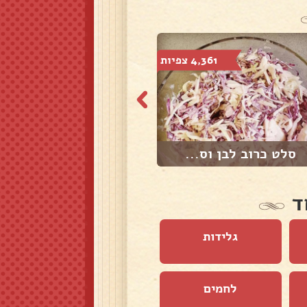
4,361 צפיות
7,547 צפיות
סלט כרוב לבן וס...
סלט פלפלים ועגב...
ד
גלידות
לחמים