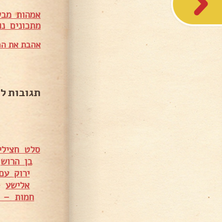
אמהות מבש
מתכונים נו
אהבת את המ
תגובות ל
סלט חצילי
בן הרוש
•
ירוק עם
אלישע
•
חמות – ס