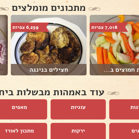
מתכונים מומלצים
7,018 צפיות
6,259 צפיות
 חמוצים ב...
חצילים בנינגה
עוד באמהות מבשלות ביח
גות
עוגיות
מאפים
ים
ירקות
מתכון לאורז