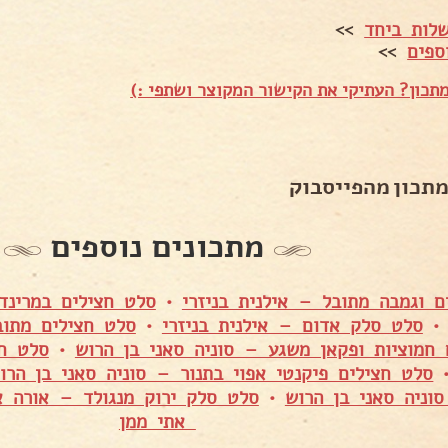
לות ביחד
>>
ספים
>>
תכון? העתיקי את הקישור המקוצר ושתפי :)
מתכון מהפייסבוק
מתכונים נוספים
ם וגמבה מתובל – אילנית בניזרי
•
סלט חצילים במרינד
סלט סלק אדום – אילנית בניזרי
•
סלט חצילים מתוב
 חמוציות ופקאן משגע – סוניה סאני בן הרוש
•
סלט חצ
סלט חצילים פיקנטי אפוי בתנור – סוניה סאני בן הרו
וניה סאני בן הרוש
•
סלט סלק ירוק מנגולד – אורה א
אתי ממן