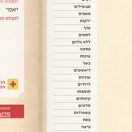
המתכון ש
תבשילים
יאמי
מאפים
לקבלת הספ
ירקות
עוף
לחמים
ללא גלוטן
פסטה
עוגות
בשר
דיאטטים
עוגיות
הו
לילדים
המת
תוספות
קינוחים
סלטים
קטגור
סלטי
פשטידות
פסח
פיצה