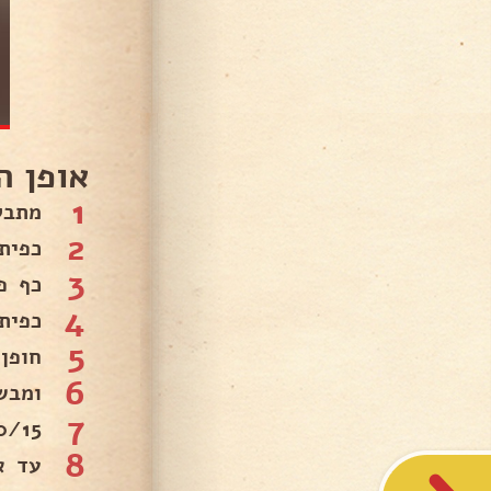
אופן ה
1
מתבל
2
כפית
3
כף פ
4
כפית
5
חופן 
6
ומבש
7
10/15 דקו
8
עד אי