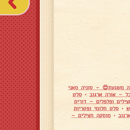
ה משגעת😍 – סוניה סאני
ל – אורה ארגוב
•
סלט
ילים ופלפלים – דורית
ש
•
סלט חלומי ופטריות
רגוב
•
מוסקה חצילים –