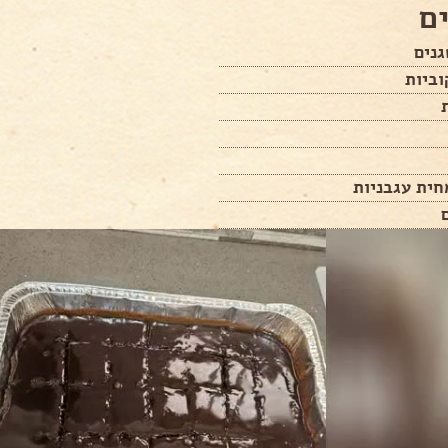
ם
גנים
חית עגבניות