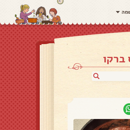
שמה
 ברקו