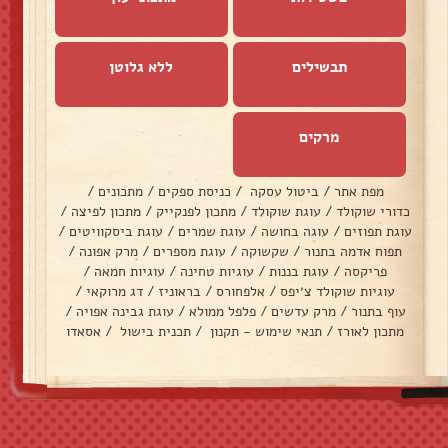
תבשילים
ללא גלוטן
מרקים
מפת אתר
/
ביטול עסקה
/
כניסת ספקים
/
מתכונים
/
כדורי שוקולד
/
עוגת שוקולד
/
מתכון לפנקייק
/
מתכון לפיצה
/
עוגת תפוזים
/
עוגה בחושה
/
עוגת שמרים
/
עוגת ביסקוויטים
/
תפוח אדמה בתנור
/
שקשוקה
/
עוגת מספרים
/
מרק אפונה
/
פריקסה
/
עוגת בננות
/
עוגיות טחינה
/
עוגיות חמאה
/
עוגיות שוקולד צ׳יפס
/
אלפחורס
/
בראוניז
/
דג מרוקאי
/
עוף בתנור
/
מרק עדשים
/
פלפל ממולא
/
עוגת גבינה אפויה
/
מתכון לאורז
/
תנאי שימוש - תקנון
/
תכנית בישול
/
אסאדו