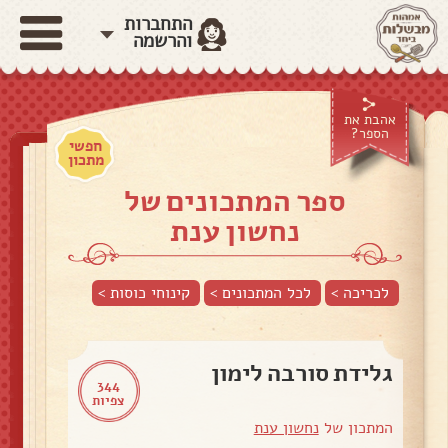
התחברות
והרשמה
אהבת את
הספר?
חפשי
מתכון
ספר המתכונים של
נחשון ענת
לכריכה >
לכל המתכונים >
קינוחי כוסות
>
גלידת סורבה לימון
344
צפיות
המתכון של
נחשון ענת