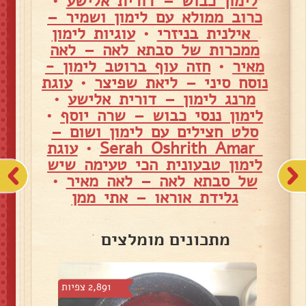
לימון כבוש – דורית אלישע
•
כרוב ממולא עם לימון ושמיר –
אילנית בניזרי
•
עוגיות לימון
ממכרות של סבתא לאה – לאה
מאיר
•
חזה עוף ברוטב לימון -
נוסח סיני – ליאת שפיצר
•
עוגת
מרנג לימון – דורית אלישע
•
לימון ננסי כבוש – שרה יוסף
•
סלט חצילים עם לימון ושום –
Serah Oshrith Amar
•
עוגת
לימון טבעונית הכי טעימה שיש
של סבתא לאה – לאה מאיר
•
גלידת אוראו – אתי ממן
מתכונים מומלצים
 צפיות
2,891 צפיות