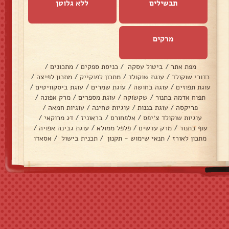
תבשילים
ללא גלוטן
מרקים
מפת אתר
/
ביטול עסקה
/
כניסת ספקים
/
מתכונים
/
כדורי שוקולד
/
עוגת שוקולד
/
מתכון לפנקייק
/
מתכון לפיצה
/
עוגת תפוזים
/
עוגה בחושה
/
עוגת שמרים
/
עוגת ביסקוויטים
/
תפוח אדמה בתנור
/
שקשוקה
/
עוגת מספרים
/
מרק אפונה
/
פריקסה
/
עוגת בננות
/
עוגיות טחינה
/
עוגיות חמאה
/
עוגיות שוקולד צ׳יפס
/
אלפחורס
/
בראוניז
/
דג מרוקאי
/
עוף בתנור
/
מרק עדשים
/
פלפל ממולא
/
עוגת גבינה אפויה
/
מתכון לאורז
/
תנאי שימוש - תקנון
/
תכנית בישול
/
אסאדו