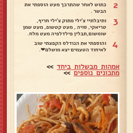
2
כתוש לאחר שהתרכך מעט הוספתי את
הבשר .
3
ותיבלתיי צ'ילי מתוק צ'ילי חריף,
טריאקי, סויה , מעט קטשופ, מעט שמן
שומשום,תבלין פילדלפיה מעט מלח.
4
והוספתי את הנודלס הקפצתי שוב
לאיחוד הטעמים יצא מושלם❤.
אמהות מבשלות ביחד
>>
מתכונים נוספים
>>