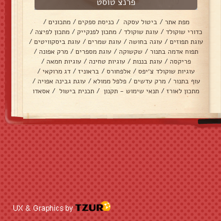
פרנצ טוסט
מפת אתר
/
ביטול עסקה
/
כניסת ספקים
/
מתכונים
/
כדורי שוקולד
/
עוגת שוקולד
/
מתכון לפנקייק
/
מתכון לפיצה
/
עוגת תפוזים
/
עוגה בחושה
/
עוגת שמרים
/
עוגת ביסקוויטים
/
תפוח אדמה בתנור
/
שקשוקה
/
עוגת מספרים
/
מרק אפונה
/
פריקסה
/
עוגת בננות
/
עוגיות טחינה
/
עוגיות חמאה
/
עוגיות שוקולד צ׳יפס
/
אלפחורס
/
בראוניז
/
דג מרוקאי
/
עוף בתנור
/
מרק עדשים
/
פלפל ממולא
/
עוגת גבינה אפויה
/
מתכון לאורז
/
תנאי שימוש - תקנון
/
תכנית בישול
/
אסאדו