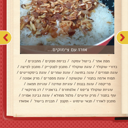
אורז עם צימוקים...
מפת אתר
/
ביטול עסקה
/
כניסת ספקים
/
מתכונים
/
כדורי שוקולד
/
עוגת שוקולד
/
מתכון לפנקייק
/
מתכון לפיצה
/
עוגת תפוזים
/
עוגה בחושה
/
עוגת שמרים
/
עוגת ביסקוויטים
/
תפוח אדמה בתנור
/
שקשוקה
/
עוגת מספרים
/
מרק אפונה
/
פריקסה
/
עוגת בננות
/
עוגיות טחינה
/
עוגיות חמאה
/
עוגיות שוקולד צ׳יפס
/
אלפחורס
/
בראוניז
/
דג מרוקאי
/
עוף בתנור
/
מרק עדשים
/
פלפל ממולא
/
עוגת גבינה אפויה
/
מתכון לאורז
/
תנאי שימוש - תקנון
/
תכנית בישול
/
אסאדו