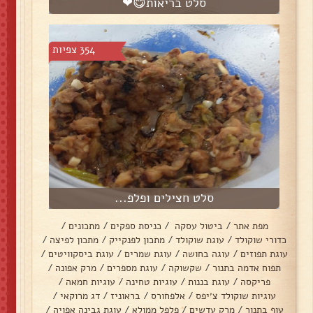
סלט בריאות😋❤
354 צפיות
סלט חצילים ופלפ...
מפת אתר
/
ביטול עסקה
/
כניסת ספקים
/
מתכונים
/
כדורי שוקולד
/
עוגת שוקולד
/
מתכון לפנקייק
/
מתכון לפיצה
/
עוגת תפוזים
/
עוגה בחושה
/
עוגת שמרים
/
עוגת ביסקוויטים
/
תפוח אדמה בתנור
/
שקשוקה
/
עוגת מספרים
/
מרק אפונה
/
פריקסה
/
עוגת בננות
/
עוגיות טחינה
/
עוגיות חמאה
/
עוגיות שוקולד צ׳יפס
/
אלפחורס
/
בראוניז
/
דג מרוקאי
/
עוף בתנור
/
מרק עדשים
/
פלפל ממולא
/
עוגת גבינה אפויה
/