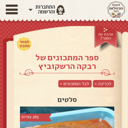
התחברות
והרשמה
אהבת את
הספר?
חפשי
מתכון
ספר המתכונים של
רבקה הרשקוביץ
לכריכה >
לכל המתכונים >
סלטים
265 צפיות