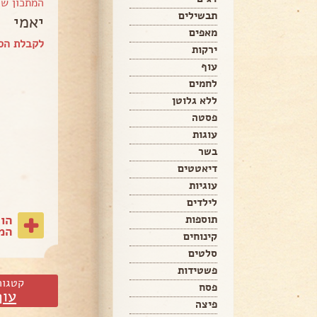
המתכון ש
תבשילים
יאמי
מאפים
לקבלת הספ
ירקות
עוף
לחמים
ללא גלוטן
פסטה
עוגות
בשר
דיאטטים
עוגיות
לילדים
הו
תוספות
המת
קינוחים
סלטים
פשטידות
קטגור
פסח
עוף
פיצה