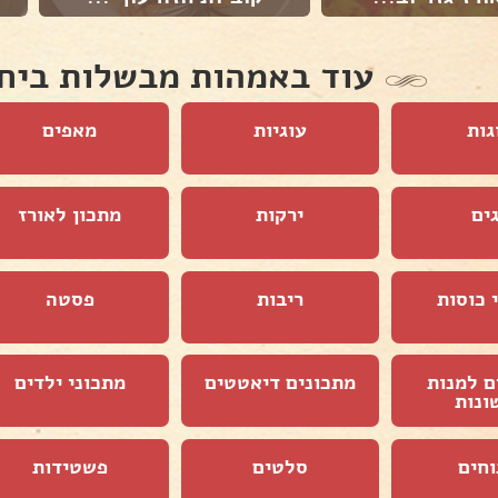
עוד באמהות מבשלות ביח
גות
עוגיות
מאפים
ים
ירקות
מתכון לאורז
 כוסות
ריבות
פסטה
ם למנות
מתכונים דיאטטים
מתכוני ילדים
ונות
וחים
סלטים
פשטידות