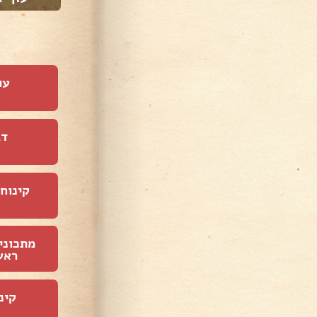
עו
דג
קינוחי
מתכוני
ראש
קינ