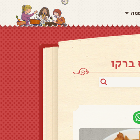
שמה
 ברקו