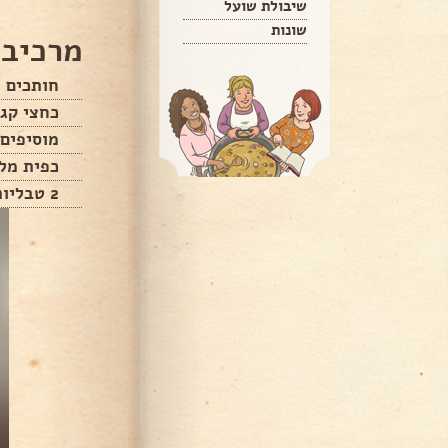
שיבולת שועל
שונות
מרכיבי
חותכים 
כחצי קג'
מוסיפים 2 ביצי
כפית מל
2 טבליות בטעם הודי(קנור)