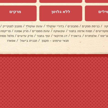
ילים
ללא גלוטן
מרקים
קה
/
כניסת ספקים
/
מתכונים
/
כדורי שוקולד
/
עוגת שוקולד
/
מתכון לפנקייק
/
סקוויטים
/
תפוח אדמה בתנור
/
שקשוקה
/
עוגת מספרים
/
מרק אפונה
/
פריקסה
צ׳יפס
/
אלפחורס
/
בראוניז
/
דג מרוקאי
/
עוף בתנור
/
מרק עדשים
/
פלפל ממול
תנאי שימוש - תקנון
/
תכנית בישול
/
אסאדו