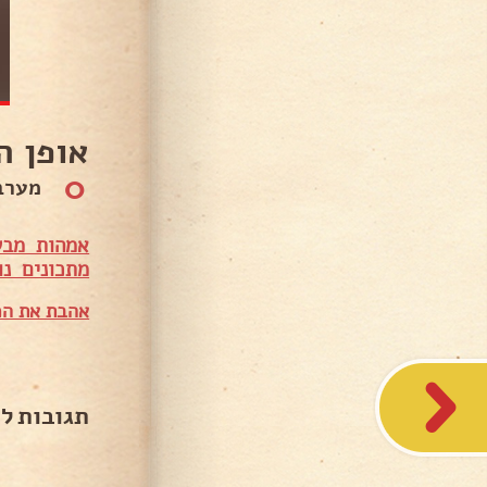
אופן ה
0
מערבב
אמהות מבש
מתכונים נו
אהבת את המ
תגובות ל