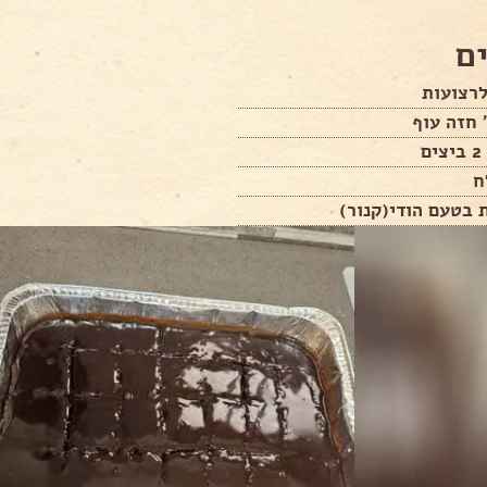
ם
לרצועות
 חזה עוף
ם
ח