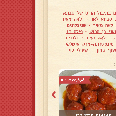
 בתיבול הורס של סבתא
ל סבתא לאה – לאה מאיר
 לאה מאיר
•
שניצלונים
אני בן הרוש
•
פילה דג
ה – לאה מאיר
•
דלורית
מינסטרונה-מרק איטלקי
עוף טחון – שירלי לוי
22,638 צפיות
4,542 צפיות
קציצות הודו ברו...
קציצות הודו ברו...