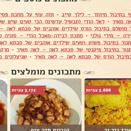
ף בתיבול מיוחד – לילך טייב
•
חזה עוף על מחבת פסים
ה מאיר
•
דאל הודי (תבשיל עדשים) הכי טעים שיש ש
 מושלם בתיבול הורס שילדים אוהבים של סבתא לאה –
רה – מירי גולני
•
מתכון לבידה-מאכל הודי – סוניה ס
תנור בתיבול פשוט וטעים שילדים אוהבים של סבתא לא
תנור בתיבול פיקנטי של סבתא לאה – לאה מאיר
•
מרק 
תיבול הורס של סבתא לאה – לאה מאיר
•
שניצלונים מ
מתכונים מומלצים
5,888 צפיות
3,172 צפיות
ורז גזר וב...
קוביות חזה עוף ...