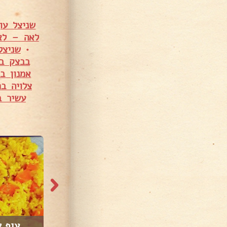
שניצל עו
לאה – לא
•
שניצל
בבצק בי
אמנון ב
צלויה ב
עשיר ב
7,599 צפיות
11,197 צפיות
ורז...
פרוסות חזה עוף ...
עוף א