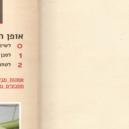
אופן ה
0
לשים
1
לסנן 
2
לטחו
אמהות מבש
מתכונים נו