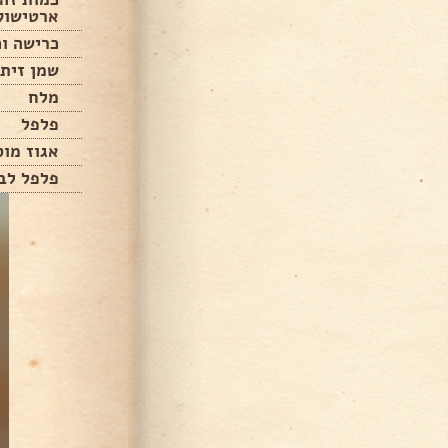
ארטישוק
כרישה וכ
שמן זית
מלח
פלפל
אגוז מו
פלפל לב