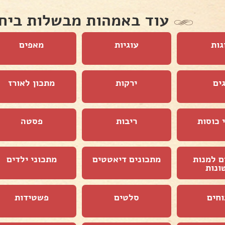
עוד באמהות מבשלות ביח
גות
עוגיות
מאפים
ים
ירקות
מתכון לאורז
 כוסות
ריבות
פסטה
ם למנות
מתכונים דיאטטים
מתכוני ילדים
ונות
וחים
סלטים
פשטידות