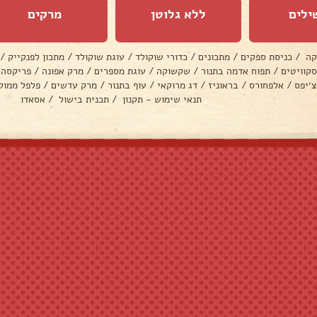
ילים
ללא גלוטן
מרקים
קה
/
כניסת ספקים
/
מתכונים
/
כדורי שוקולד
/
עוגת שוקולד
/
מתכון לפנקייק
/
סקוויטים
/
תפוח אדמה בתנור
/
שקשוקה
/
עוגת מספרים
/
מרק אפונה
/
פריקסה
צ׳יפס
/
אלפחורס
/
בראוניז
/
דג מרוקאי
/
עוף בתנור
/
מרק עדשים
/
פלפל ממול
תנאי שימוש - תקנון
/
תכנית בישול
/
אסאדו