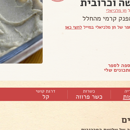
ה וכרובית
ל
חן מלכיאלי
פנק קרמי מהחלל
ר של חן מלכיאלי במייל
לחצי כאן
ספה לספר
כונים שלי
יה
כשרות
דרגת קושי
ות
כשר פרווה
קל
ם
ה של שלושת המרכיבים ,