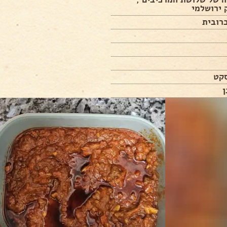
 ירושלמי
רובית
סקט
ן