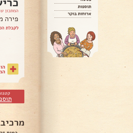
כריש
תוספות
המתכון ש
ארוחות בוקר
פירה מ
לקבלת הספ
הו
המת
קטגור
תוספ
מרכיבי
כמות זה