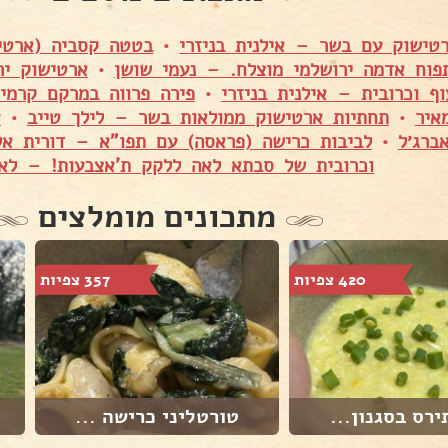
טישוק עם בשר – אילנית בניזרי
•
בטטה קסביה (ארטי
פוח אדמה ירושלמי מוצלח. – נעמי שושן
•
ארטישוק יר
ף וכרובית – אילנית בניזרי
•
פירה פרווה במרקם קרמ
איר
•
תחתיות ארטישוק ממולאות בשר – לילך טייב
•
א
אברג׳ל
•
לביבות כרישה (פראסה) עם תפו"א – דורית אל
וכרובית של סבתא לאה ללקק ת'אצבעות! – לא
מתכונים מומלצים
420 צפיות
357 צפיות
ירס בסגנון...
טורטליני כרישה ...