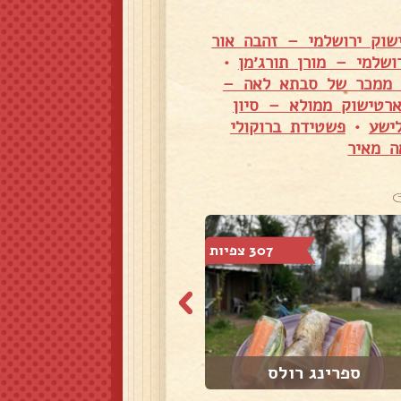
שוק ירושלמי – זהבה אור
ושלמי – מורן תורג׳מן
•
י ממכר של סבתא לאה –
רטישוק ממולא – סיון
ישע
•
פשטידת ברוקולי
ה מאיר
307 צפיות
249 צפיות
ספרינג רולס
חלת סלק