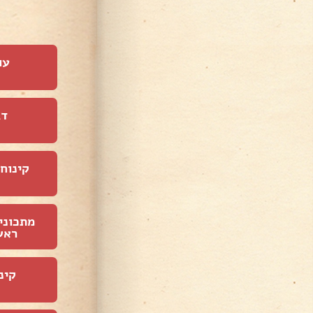
עו
דג
קינוחי
מתכוני
ראש
קינ