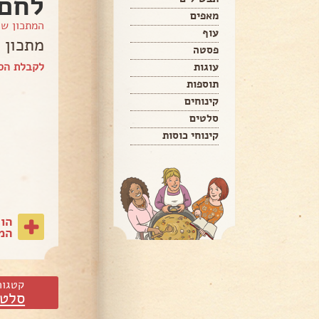
לחם 
מאפים
המתכון ש
עוף
מתכון 
פסטה
לקבלת הס
עוגות
תוספות
קינוחים
סלטים
קינוחי כוסות
הו
המת
קטגור
סלטי