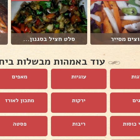
צים מסייר
סלט חציל בסגנון...
עוד באמהות מבשלות ביח
גות
עוגיות
מאפים
ים
ירקות
מתכון לאורז
 כוסות
ריבות
פסטה