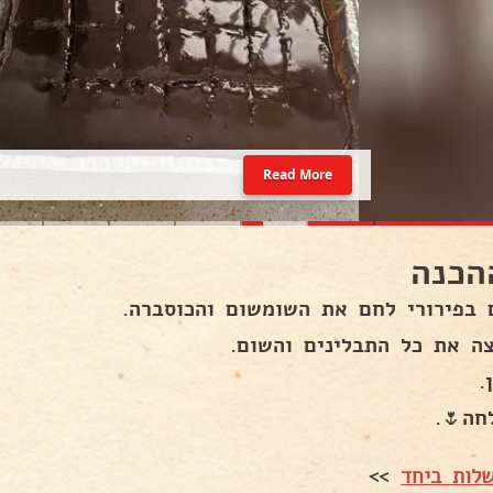
Read More
הכנה
 בפירורי לחם את השומשום והכוסברה.
צה את כל התבלינים והשום.
.
חה🌷.
לות ביחד
>>