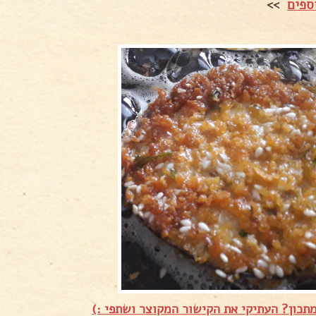
ספים
>>
תכון? העתיקי את הקישור המקוצר ושתפי :)