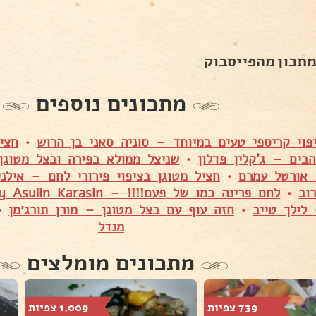
מתכון מהפייסבוק
מתכונים נוספים
פוי קריספי טעים במיוחד – סוניה סאני בן הרוש
•
חצי
בים – ג'קלין פדלון
•
שניצל ממולא בפירה ובצל מטוגן 
 אורטל עמרם
•
חציל מטוגן בציפוי פירורי לחם – אילני
וב
•
לחם פרינה כמו של פעם!!!! – Shuly Asulin Karasin
לילך טייב
•
חזה עוף עם בצל מטוגן – מורן תורג׳מן
•
מנדל
מתכונים מומלצים
739 צפיות
1,009 צפיות