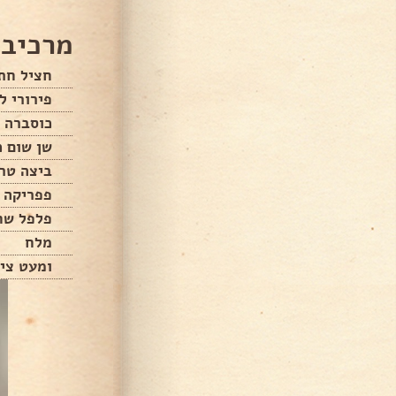
מרכיבי
חציל חתו
פירורי ל
כוסברה 
שן שום 
ביצה טר
פפריקה 
פלפל שח
מלח
ומעט ציל