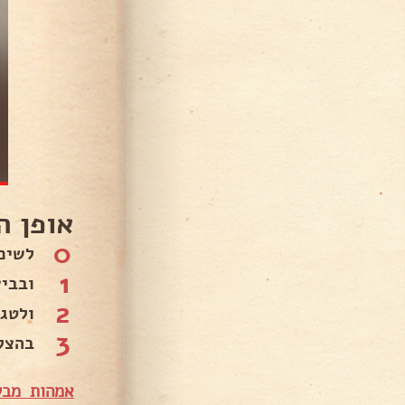
אופן ה
0
לשים
1
ובבי
2
ולטגן
3
בהצל
אמהות מבש