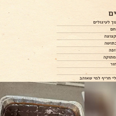
ם
ך לעיגולים
חם
קצוצה
כתושה
ופה
מתוקה
ור
י חריף למי שאוהב