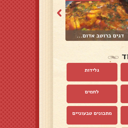
דגים ברוטב אדום...
אורז עם קישואים...
ד
גלידות
לחמים
מתכונים טבעוניים