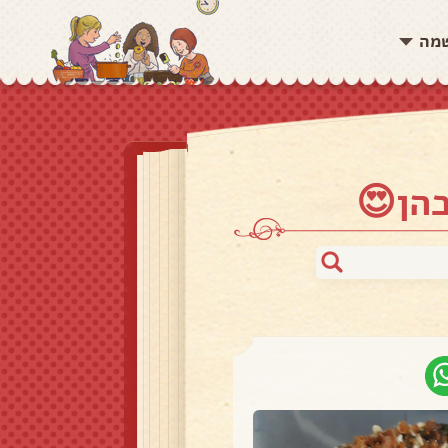
שמה
הן😍