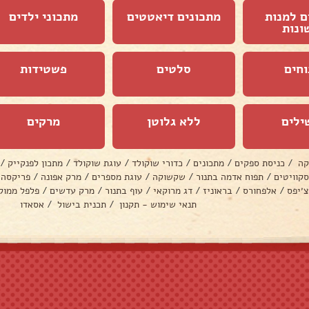
ם למנות
מתכונים דיאטטים
מתכוני ילדים
ונות
וחים
סלטים
פשטידות
ילים
ללא גלוטן
מרקים
קה
/
כניסת ספקים
/
מתכונים
/
כדורי שוקולד
/
עוגת שוקולד
/
מתכון לפנקייק
/
סקוויטים
/
תפוח אדמה בתנור
/
שקשוקה
/
עוגת מספרים
/
מרק אפונה
/
פריקסה
צ׳יפס
/
אלפחורס
/
בראוניז
/
דג מרוקאי
/
עוף בתנור
/
מרק עדשים
/
פלפל ממול
תנאי שימוש - תקנון
/
תכנית בישול
/
אסאדו