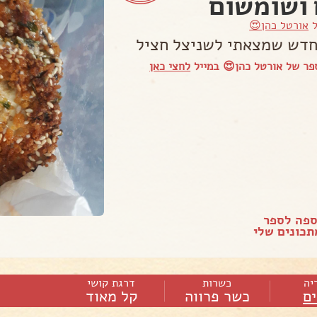
ושומשום
ל
אורטל כהן😍
חדש שמצאתי לשניצל חציל
פר של אורטל כהן😍 במייל
לחצי כאן
ספה לספר
כונים שלי
יה
כשרות
דרגת קושי
ם
כשר פרווה
קל מאוד