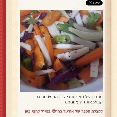
מתכון של סאני סוניה בן הרוש מכינה
קבוע אותו טעיםםםם
לקבלת הספר של אורטל כהן😍 במייל
לחצי כאן