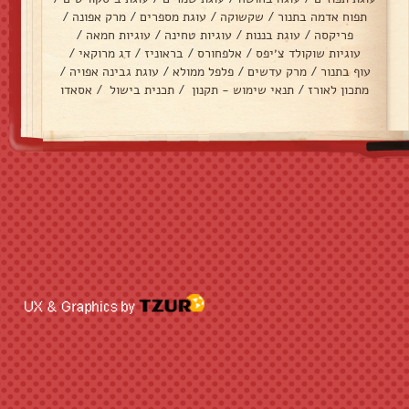
תפוח אדמה בתנור
/
שקשוקה
/
עוגת מספרים
/
מרק אפונה
/
פריקסה
/
עוגת בננות
/
עוגיות טחינה
/
עוגיות חמאה
/
עוגיות שוקולד צ׳יפס
/
אלפחורס
/
בראוניז
/
דג מרוקאי
/
עוף בתנור
/
מרק עדשים
/
פלפל ממולא
/
עוגת גבינה אפויה
/
מתכון לאורז
/
תנאי שימוש - תקנון
/
תכנית בישול
/
אסאדו