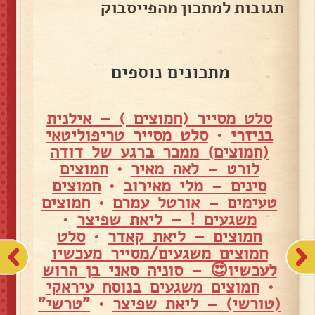
תגובות למתכון מהפייסבוק
מתכונים נוספים
סלט מסייר (חמוצים ) – אילנית
בניזרי
•
סלט מסייר טריפוליטאי
(חמוצים) ממכר ברגע של דודה
לורט – לאה מאיר
•
חמוצים
סינים – מלי מאירוב
•
חמוצים
טעימים – אורטל עמרם
•
חמוצים
משגעים ! – ליאת שפיצר
•
חמוצים – ליאת קאדר
•
סלט
חמוצים משגעים/מסייר מעכשיו
לעכשיו😍 – סוניה סאני בן הרוש
•
חמוצים משגעים בנוסח עיראקי
(טורשי) – ליאת שפיצר
•
"טרשי"