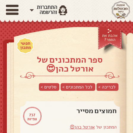
התחברות
והרשמה
אהבת את
הספר?
חפשי
מתכון
ספר המתכונים של
אורטל כהן😍
לכריכה >
לכל המתכונים >
סלטים
>
חמוצים מסייר
737
צפיות
המתכון של
אורטל כהן😍