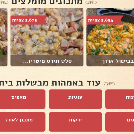
מתכונים מומלצים
2,834 צפיות
2,673 צפיות
בבישול ארוך
סלט תירס פיטריו...
עוד באמהות מבשלות ביח
גות
עוגיות
מאפים
ים
ירקות
מתכון לאורז