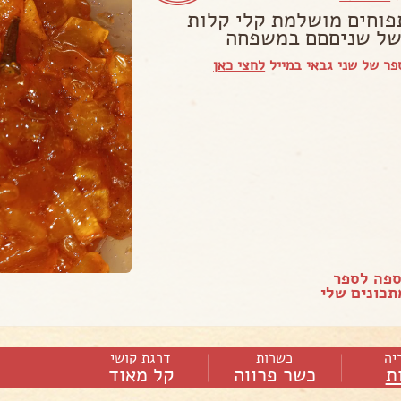
פוחים מושלמת קלי קלות
של שניםםם במשפחה
ר של שני גבאי במייל
לחצי כאן
ספה לספר
כונים שלי
יה
כשרות
דרגת קושי
ת
כשר פרווה
קל מאוד