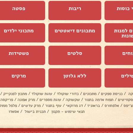
 כוסות
ריבות
פסטה
ם למנות
מתכונים דיאטטים
מתכוני ילדים
ונות
וחים
סלטים
פשטידות
ילים
ללא גלוטן
מרקים
קה
/
כניסת ספקים
/
מתכונים
/
כדורי שוקולד
/
עוגת שוקולד
/
מתכון לפנקייק
/
סקוויטים
/
תפוח אדמה בתנור
/
שקשוקה
/
עוגת מספרים
/
מרק אפונה
/
פריקסה
צ׳יפס
/
אלפחורס
/
בראוניז
/
דג מרוקאי
/
עוף בתנור
/
מרק עדשים
/
פלפל ממול
תנאי שימוש - תקנון
/
תכנית בישול
/
אסאדו