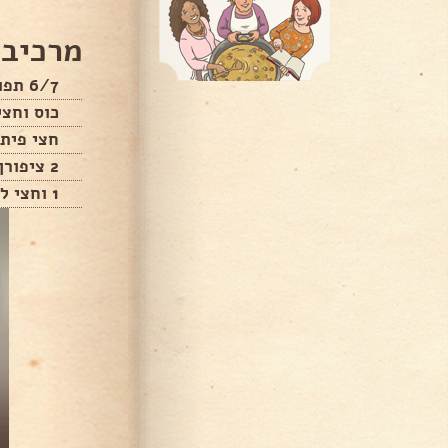
מרכיבי
6/7 תפוחי עץ עירבבתי ירוק ואדום
כוס וחצי
חצי פית 
2 ציפורן
1 וחצי לימון סחוט