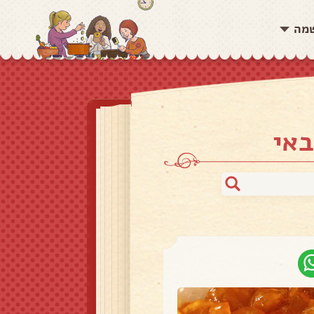
שמה
באי