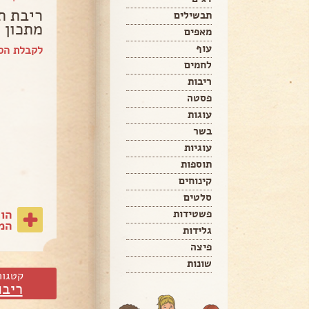
ריבת ת
תבשילים
מתכון 
מאפים
עוף
לקבלת הספ
לחמים
ריבות
פסטה
עוגות
בשר
עוגיות
תוספות
קינוחים
סלטים
הו
פשטידות
המת
גלידות
פיצה
שונות
קטגור
ריבו