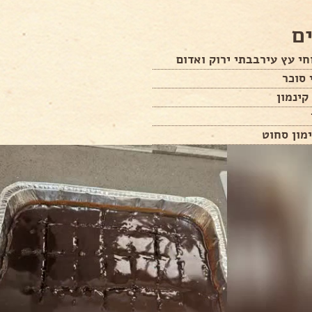
ם
 סוכר
קינמון