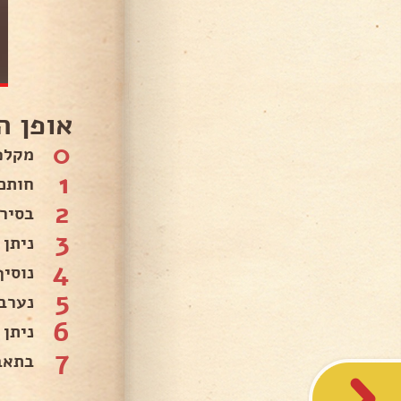
אופן ה
0
מקלפ
1
חותכי
2
בסיר
3
ניתן לו 4 ד
4
נוסי
5
נערב
6
ניתן לזה 25 דק חצי שעה 
7
בתאב