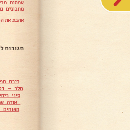
אמהות מבש
מתכונים נו
אהבת את המ
תגובות ל
ריבת תפ
חלב – דסי
סיני בית
אורה אר
תפוחים 