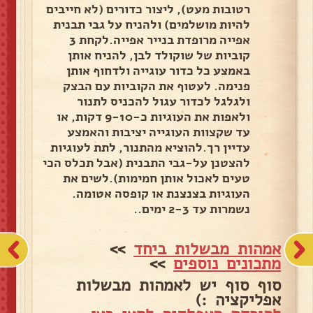
רטובות מעט), ליצור כדורים (לא חייבים
להיות מושלמים) ולהניח על גבי תבנית
אפייה מרופדת בנייר אפייה.לקחת 3
קוביות של שוקולד לבן, להניח אותן
באמצע כל כדור עוגייה ולדחוף אותן
פנימה. לעטוף את הקוביות עם הבצק
ולגלגל לכדור עגול להכניס לתנור
ולאפות את העוגיות כ-9-10 דקות, או
עד שקצוות העוגייה יציבות והאמצע
עדיין רך.להוציא מהתנור, לתת לעוגיות
להצטנן על-גבי התבנית (אבל תכלס הכי
טעים לאכול אותן חמימות).לשים את
העוגיות בצנצנת או קופסה אטומה.
נשמרות עד 2-3 ימים..
אמהות מבשלות ביחד
>>
מתכונים נוספים
>>
סוף סוף יש לאמהות מבשלות
אפליקציה :)