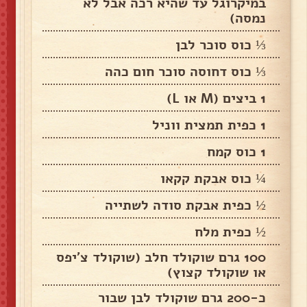
במיקרוגל עד שהיא רכה אבל לא
נמסה)
⅓ כוס סוכר לבן
⅓ כוס דחוסה סוכר חום כהה
1 ביצים (M או L)
1 כפית תמצית ווניל
1 כוס קמח
¼ כוס אבקת קקאו
½ כפית אבקת סודה לשתייה
½ כפית מלח
100 גרם שוקולד חלב (שוקולד צ'יפס
או שוקולד קצוץ)
כ-200 גרם שוקולד לבן שבור