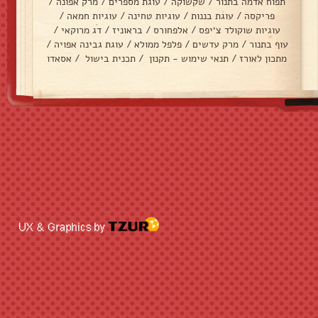
תפוח אדמה בתנור
/
שקשוקה
/
עוגת מספרים
/
מרק אפונה
/
פריקסה
/
עוגת בננות
/
עוגיות טחינה
/
עוגיות חמאה
/
עוגיות שוקולד צ׳יפס
/
אלפחורס
/
בראוניז
/
דג מרוקאי
/
עוף בתנור
/
מרק עדשים
/
פלפל ממולא
/
עוגת גבינה אפויה
/
מתכון לאורז
/
תנאי שימוש - תקנון
/
תכנית בישול
/
אסאדו