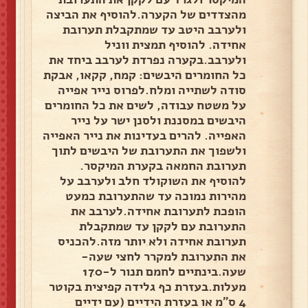
מהצדדים של הקערה.להוסיף את הביצה
ולערבב היטב עד שמתקבלת תערובת
אחידה. להוסיף תמצית ווניל
ולערבב.בקערה נפרדת לערבב ביחד את
כל החומרים היבשים: קמח, קקאו, אבקת
סודה לשתייה ומלח.לפרוס נייר אפייה
על משטח עבודה, לשים את כל החומרים
היבשים במסננת ולסנן ישר על נייר
האפייה. להרים בעדינות את נייר האפייה
ולשפוך את התערובת של היבשים לתוך
תערובת החמאה בקערת המיקסר.
להוסיף את השוקולד חלב ולערבב על
מהירות נמוכה עד שהתערובת כמעט
הופכת לתערובת אחידה.לערבב את
התערובת עם לקקן עד שמתקבלת
תערובת אחידה ולא יותר מזה.להכניס
את התערובת למקרר לחצי שעה-
שעה.בינתיים לחמם תנור ל-170
מעלות.בעזרת כף גלידה קפיצית בקוטר
4 ס"מ או בעזרת הידיים (עם ידיים