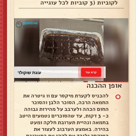
לקוביות (3 קוביות לכל עוגייה
עוגת שוקולד
קרא עוד
אופן ההכנה
0
להכניס לקערת מיקסר עם וו גיטרה את
החמאה הרכה, הסוכר הלבן והסוכר
החום הכהה ולערבב על מהירות גבוהה
כ- 3 דקות, עד שהסוכרים נטמעים היטב
בחמאה ונהיית תערובת חלקה ומעט
בהירה. באמצע הערבוב לעצור את
המיקסר ולגרד עם לקקן את התערובת