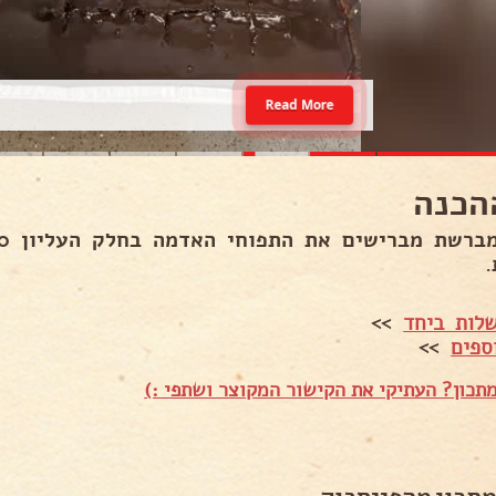
Read More
הכנה
.
לות ביחד
>>
ספים
>>
תכון? העתיקי את הקישור המקוצר ושתפי :)