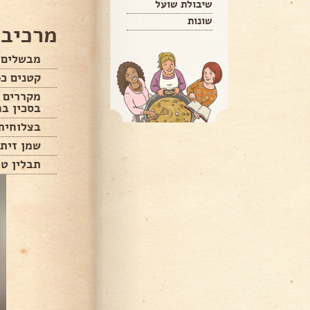
שיבולת שועל
שונות
מרכיבי
מבשלים כ20 תפוחי א
קטנים כ20 דקות
מקררים 
בסכין בח
בצלוחית 
שמן זית
תבלין טי