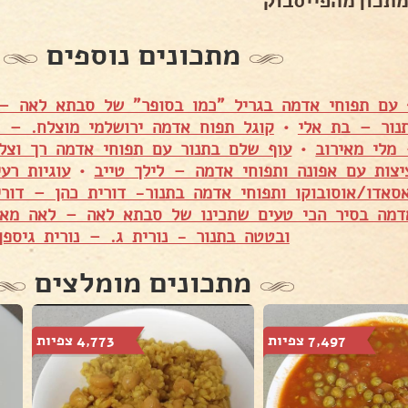
מתכון מהפייסבוק
מתכונים נוספים
 עם תפוחי אדמה בגריל "כמו בסופר" של סבתא לאה –
נור – בת אלי
•
קוגל תפוח אדמה ירושלמי מוצלח. – נ
מלי מאירוב
•
עוף שלם בתנור עם תפוחי אדמה רך וצל
יצות עם אפונה ותפוחי אדמה – לילך טייב
•
עוגיות רע
סאדו/אוסובוקו ותפוחי אדמה בתנור- דורית כהן – דורי
דמה בסיר הכי טעים שתכינו של סבתא לאה – לאה מאי
ובטטה בתנור - נורית ג. – נורית גיספן
מתכונים מומלצים
7,497 צפיות
4,773 צפיות