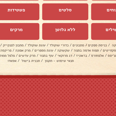
וחים
סלטים
פשטידות
ילים
ללא גלוטן
מרקים
קה
/
כניסת ספקים
/
מתכונים
/
כדורי שוקולד
/
עוגת שוקולד
/
מתכון לפנקייק
/
סקוויטים
/
תפוח אדמה בתנור
/
שקשוקה
/
עוגת מספרים
/
מרק אפונה
/
פריקסה
צ׳יפס
/
אלפחורס
/
בראוניז
/
דג מרוקאי
/
עוף בתנור
/
מרק עדשים
/
פלפל ממול
תנאי שימוש - תקנון
/
תכנית בישול
/
אסאדו