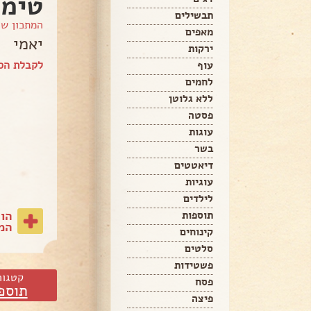
טימי
תבשילים
המתכון ש
מאפים
יאמי
ירקות
לקבלת הספ
עוף
לחמים
ללא גלוטן
פסטה
עוגות
בשר
דיאטטים
עוגיות
לילדים
הו
תוספות
המת
קינוחים
סלטים
פשטידות
קטגור
פסח
תוספ
פיצה