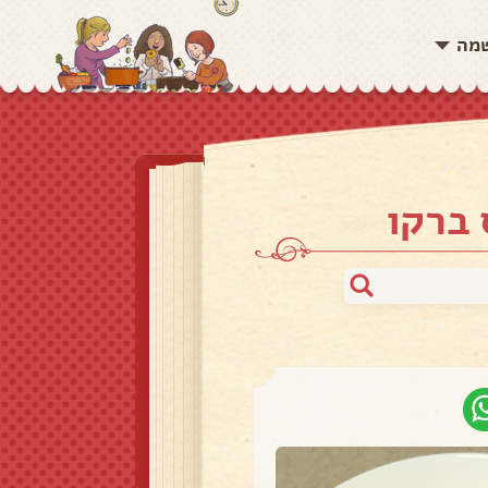
שמה
 ברקו