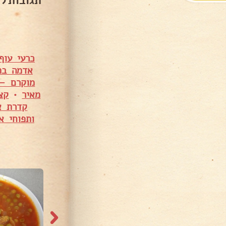
תגובות ל
כרעי עוף
אדמה בת
מוקרם – 
מאיר
•
קצ
קדרת א
ותפוחי א
9,141 צפיות
19,645 צפיות