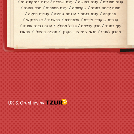
עוגת תפוזים
/
עוגה בחושה
/
עוגת שמרים
/
עוגת ביסקוויטים
/
תפוח אדמה בתנור
/
שקשוקה
/
עוגת מספרים
/
מרק אפונה
/
פריקסה
/
עוגת בננות
/
עוגיות טחינה
/
עוגיות חמאה
/
עוגיות שוקולד צ׳יפס
/
אלפחורס
/
בראוניז
/
דג מרוקאי
/
עוף בתנור
/
מרק עדשים
/
פלפל ממולא
/
עוגת גבינה אפויה
/
מתכון לאורז
/
תנאי שימוש - תקנון
/
תכנית בישול
/
אסאדו