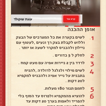
עוגת שוקולד
קרא עוד
אופן ההכנה
1
לשים בקערה את כל המצרכים של הבצק
וללוש לקבלת בצק רך ונעים ,לעטוף עם
ניילון ולהכניס למקרר לשעה או יותר .
2
לחלק ל 5 כדורים .
3
לרדד בין 2 ניירות אפיה עם מעט קמח .
4
לשים מילוי ולגלגל לרולדה ,להניח
בתבנית על נייר אפיה ולהכניס למקפיא
ל20 דקות .
5
לחמם תנור 180 מעלות.
6
להוציא מהמקפיא ולפרוס עד הסוף בלי
להפריד ולאפות בערך 20 דקות עד