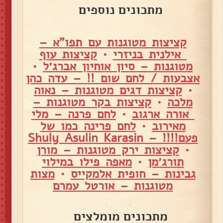
מתכונים נוספים
קציצות מטוגנות עם תפו"א –
אילנית בניזרי
•
קציצות עוף
מטוגנות – סיון אוחיון אברג׳ל
•
אצבעות / לחם שום !! – עדה כהן
•
קציצות דגים מטוגנות – נאוה
מלכה
•
קציצות בקר מטוגנות –
אורה ארגוב
•
לחם פרנה – מלי
מאירוב
•
לחם פרינה כמו של
פעם!!!! – Shuly Asulin Karasin
•
קציצות ירק מטוגנות – מורן
תורג׳מן
•
מאפה פילו במילוי
גבינות – חופית אלמקייס
•
מצות
מטוגנות – אורטל עמרם
מתכונים מומלצים