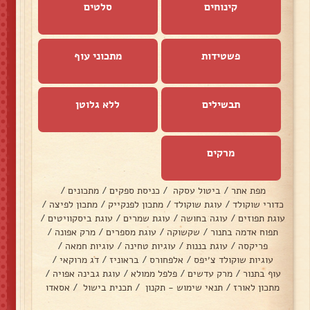
קינוחים
סלטים
פשטידות
מתכוני עוף
תבשילים
ללא גלוטן
מרקים
מפת אתר
/
ביטול עסקה
/
כניסת ספקים
/
מתכונים
/
כדורי שוקולד
/
עוגת שוקולד
/
מתכון לפנקייק
/
מתכון לפיצה
/
עוגת תפוזים
/
עוגה בחושה
/
עוגת שמרים
/
עוגת ביסקוויטים
/
תפוח אדמה בתנור
/
שקשוקה
/
עוגת מספרים
/
מרק אפונה
/
פריקסה
/
עוגת בננות
/
עוגיות טחינה
/
עוגיות חמאה
/
עוגיות שוקולד צ׳יפס
/
אלפחורס
/
בראוניז
/
דג מרוקאי
/
עוף בתנור
/
מרק עדשים
/
פלפל ממולא
/
עוגת גבינה אפויה
/
מתכון לאורז
/
תנאי שימוש - תקנון
/
תכנית בישול
/
אסאדו