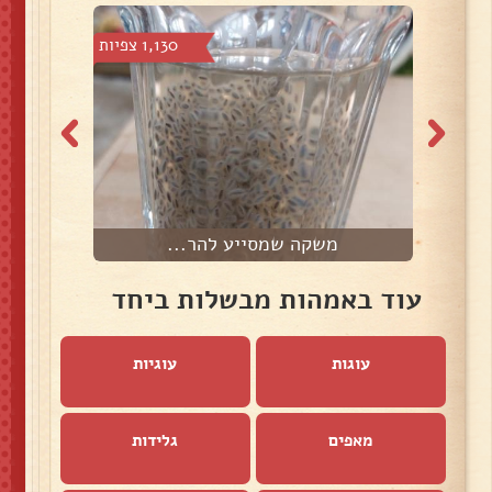
 צפיות
1,130 צפיות
משקה שמסייע להר...
עוד באמהות מבשלות ביחד
עוגות
עוגיות
מאפים
גלידות