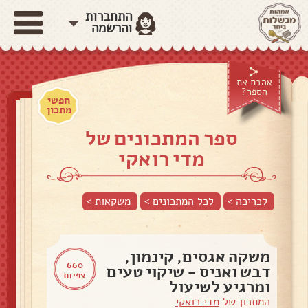
התחברות
והרשמה
אהבת את
הספר?
חפשי
מתכון
ספר המתכונים של
מדי רואקי
לכריכה >
לכל המתכונים >
משקאות
>
משקה אגסים, קינמון,
660
דבש ואניס - שיקוי טעים
צפיות
ומרגיע לשיעול
המתכון של
מדי רואקי