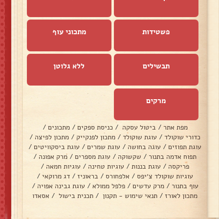
פשטידות
מתכוני עוף
תבשילים
ללא גלוטן
מרקים
מפת אתר
/
ביטול עסקה
/
כניסת ספקים
/
מתכונים
/
כדורי שוקולד
/
עוגת שוקולד
/
מתכון לפנקייק
/
מתכון לפיצה
/
עוגת תפוזים
/
עוגה בחושה
/
עוגת שמרים
/
עוגת ביסקוויטים
/
תפוח אדמה בתנור
/
שקשוקה
/
עוגת מספרים
/
מרק אפונה
/
פריקסה
/
עוגת בננות
/
עוגיות טחינה
/
עוגיות חמאה
/
עוגיות שוקולד צ׳יפס
/
אלפחורס
/
בראוניז
/
דג מרוקאי
/
עוף בתנור
/
מרק עדשים
/
פלפל ממולא
/
עוגת גבינה אפויה
/
מתכון לאורז
/
תנאי שימוש - תקנון
/
תכנית בישול
/
אסאדו