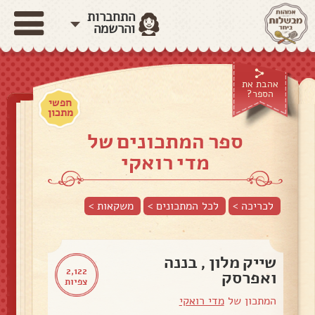
התחברות
והרשמה
אהבת את
הספר?
חפשי
מתכון
ספר המתכונים של
מדי רואקי
לכריכה >
לכל המתכונים >
משקאות
>
שייק מלון , בננה
2,122
ואפרסק
צפיות
המתכון של
מדי רואקי