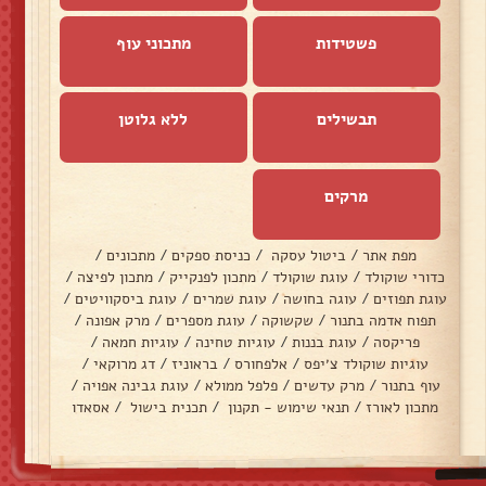
פשטידות
מתכוני עוף
תבשילים
ללא גלוטן
מרקים
מפת אתר
/
ביטול עסקה
/
כניסת ספקים
/
מתכונים
/
כדורי שוקולד
/
עוגת שוקולד
/
מתכון לפנקייק
/
מתכון לפיצה
/
עוגת תפוזים
/
עוגה בחושה
/
עוגת שמרים
/
עוגת ביסקוויטים
/
תפוח אדמה בתנור
/
שקשוקה
/
עוגת מספרים
/
מרק אפונה
/
פריקסה
/
עוגת בננות
/
עוגיות טחינה
/
עוגיות חמאה
/
עוגיות שוקולד צ׳יפס
/
אלפחורס
/
בראוניז
/
דג מרוקאי
/
עוף בתנור
/
מרק עדשים
/
פלפל ממולא
/
עוגת גבינה אפויה
/
מתכון לאורז
/
תנאי שימוש - תקנון
/
תכנית בישול
/
אסאדו