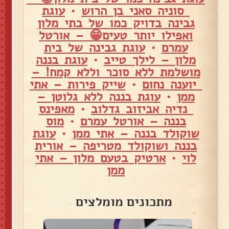
סוניה סאני בן הרוש
•
עוגת
גבינה בדויק כמו של בתי מלון
ואפילו יותר טעים😁 – אורטל
עמרם
•
עוגת גבינה של בית
מלון – לילך טייב
•
עוגת בננה
מושלמת ללא סוכר וללא קמח! –
יוענה נחום
•
שייק פירות – אתי
ממן
•
עוגת בננה ללא גלוטן –
נדיה אביזוב גדלוב
•
מאפינס
בננה – אורטל עמרם
•
מוס
שוקולד בננה – אתי ממן
•
עוגת
בננה ושוקולד מטריפה – אורית
לוי
•
ארטיק בטעם מלון – אתי
ממן
מתכונים מומלצים