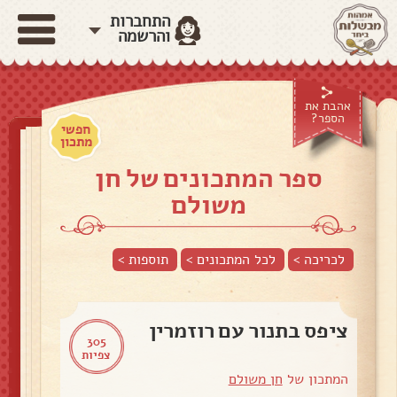
התחברות
והרשמה
אהבת את
הספר?
חפשי
מתכון
ספר המתכונים של חן
משולם
לכריכה >
לכל המתכונים >
תוספות
>
ציפס בתנור עם רוזמרין
305
צפיות
המתכון של
חן משולם