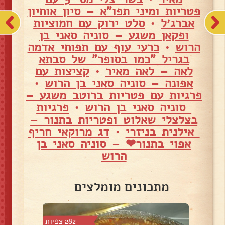
פטריות ומיני תפו"א – סיון אוחיון
אברג׳ל
•
סלט ירוק עם חמוציות
ופקאן משגע – סוניה סאני בן
הרוש
•
כרעי עוף עם תפוחי אדמה
בגריל "כמו בסופר" של סבתא
לאה – לאה מאיר
•
קציצות עם
אפונה – סוניה סאני בן הרוש
•
פרגיות עם פטריות ברוטב משגע –
סוניה סאני בן הרוש
•
פרגיות
בצלצלי שאלוט ופטריות בתנור –
אילנית בניזרי
•
דג מרוקאי חריף
אפוי בתנור❤ – סוניה סאני בן
הרוש
מתכונים מומלצים
 צפיות
282 צפיות