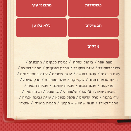
פשטידות
מתכוני עוף
תבשילים
ללא גלוטן
מרקים
מפת אתר
/
ביטול עסקה
/
כניסת ספקים
/
מתכונים
/
כדורי שוקולד
/
עוגת שוקולד
/
מתכון לפנקייק
/
מתכון לפיצה
/
עוגת תפוזים
/
עוגה בחושה
/
עוגת שמרים
/
עוגת ביסקוויטים
/
תפוח אדמה בתנור
/
שקשוקה
/
עוגת מספרים
/
מרק אפונה
/
פריקסה
/
עוגת בננות
/
עוגיות טחינה
/
עוגיות חמאה
/
עוגיות שוקולד צ׳יפס
/
אלפחורס
/
בראוניז
/
דג מרוקאי
/
עוף בתנור
/
מרק עדשים
/
פלפל ממולא
/
עוגת גבינה אפויה
/
מתכון לאורז
/
תנאי שימוש - תקנון
/
תכנית בישול
/
אסאדו