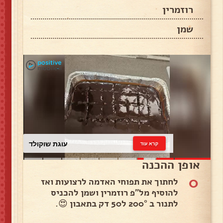
רוזמרין
שמן
עוגת שוקולד
קרא עוד
אופן ההכנה
0
לחתוך את תפוחי האדמה לרצועות ואז
להוסיף מל"פ רוזמרין ושמן להכניס
לתנור ב 200° ל50 דק בתאבון 😍.