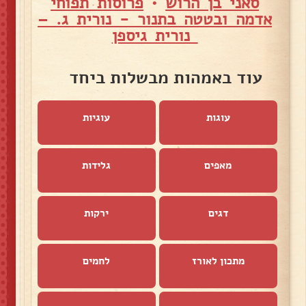
סאני בן הרוש
•
פרוסות תפוחי
אדמה ובטטה בתנור - נורית ג. –
נורית גיספן
עוד באמהות מבשלות ביחד
עוגות
עוגיות
מאפים
גלידות
דגים
ירקות
מתכון לאורז
לחמים