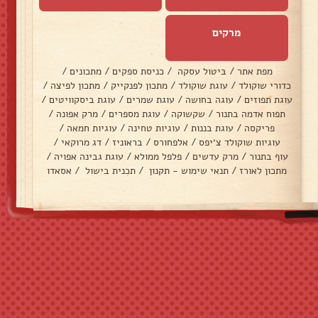
מרקים
מפת אתר
/
ביטול עסקה
/
כניסת ספקים
/
מתכונים
/
כדורי שוקולד
/
עוגת שוקולד
/
מתכון לפנקייק
/
מתכון לפיצה
/
עוגת תפוזים
/
עוגה בחושה
/
עוגת שמרים
/
עוגת ביסקוויטים
/
תפוח אדמה בתנור
/
שקשוקה
/
עוגת מספרים
/
מרק אפונה
/
פריקסה
/
עוגת בננות
/
עוגיות טחינה
/
עוגיות חמאה
/
עוגיות שוקולד צ׳יפס
/
אלפחורס
/
בראוניז
/
דג מרוקאי
/
עוף בתנור
/
מרק עדשים
/
פלפל ממולא
/
עוגת גבינה אפויה
/
מתכון לאורז
/
תנאי שימוש - תקנון
/
תכנית בישול
/
אסאדו