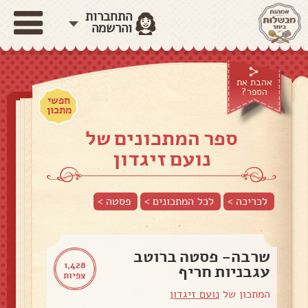
התחברות
והרשמה
אהבת את
הספר?
חפשי
מתכון
ספר המתכונים של
נועם זיגדון
לכריכה >
לכל המתכונים >
פסטה
>
שרבה- פסטה ברוטב
1,428
עגבניות חריף
צפיות
המתכון של
נועם זיגדון