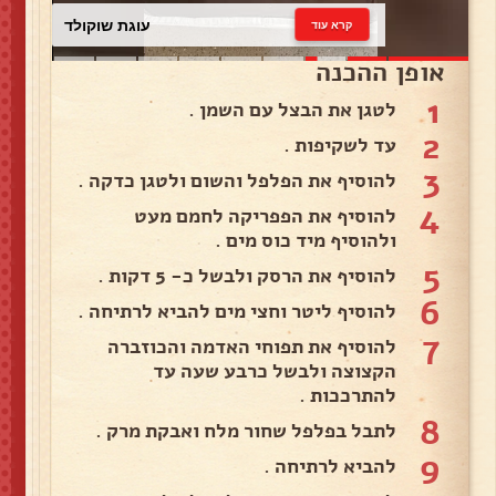
עוגת שוקולד
קרא עוד
אופן ההכנה
1
לטגן את הבצל עם השמן .
2
עד לשקיפות .
3
להוסיף את הפלפל והשום ולטגן כדקה .
4
להוסיף את הפפריקה לחמם מעט
ולהוסיף מיד כוס מים .
5
להוסיף את הרסק ולבשל כ- 5 דקות .
6
להוסיף ליטר וחצי מים להביא לרתיחה .
7
להוסיף את תפוחי האדמה והכוזברה
הקצוצה ולבשל כרבע שעה עד
להתרככות .
8
לתבל בפלפל שחור מלח ואבקת מרק .
9
להביא לרתיחה .