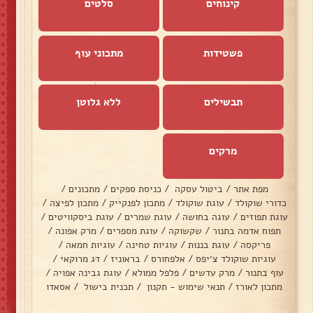
קינוחים
סלטים
פשטידות
מתכוני עוף
תבשילים
ללא גלוטן
מרקים
מפת אתר
/
ביטול עסקה
/
כניסת ספקים
/
מתכונים
/
כדורי שוקולד
/
עוגת שוקולד
/
מתכון לפנקייק
/
מתכון לפיצה
/
עוגת תפוזים
/
עוגה בחושה
/
עוגת שמרים
/
עוגת ביסקוויטים
/
תפוח אדמה בתנור
/
שקשוקה
/
עוגת מספרים
/
מרק אפונה
/
פריקסה
/
עוגת בננות
/
עוגיות טחינה
/
עוגיות חמאה
/
עוגיות שוקולד צ׳יפס
/
אלפחורס
/
בראוניז
/
דג מרוקאי
/
עוף בתנור
/
מרק עדשים
/
פלפל ממולא
/
עוגת גבינה אפויה
/
מתכון לאורז
/
תנאי שימוש - תקנון
/
תכנית בישול
/
אסאדו