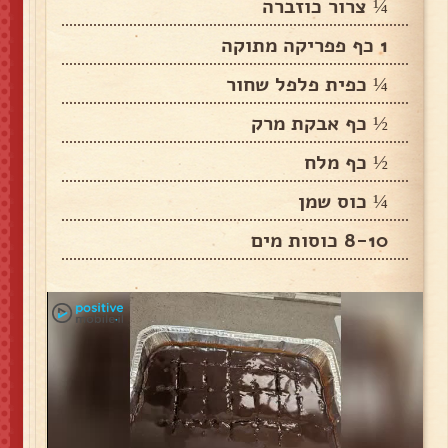
¼ צרור כוזברה
1 כף פפריקה מתוקה
¼ כפית פלפל שחור
½ כף אבקת מרק
½ כף מלח
¼ כוס שמן
8-10 כוסות מים