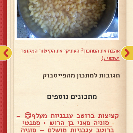
אהבת את המתכון? העתיקי את הקישור המקוצר
ושתפי :)
תגובות למתכון מהפייסבוק
מתכונים נוספים
קציצות ברוטב עגבניות מעלף😍 –
סוניה סאני בן הרוש
•
ספגטי
ברוטב עגבניות מושלם – סוניה