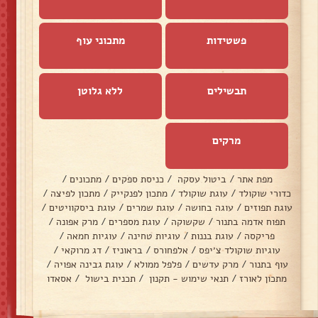
פשטידות
מתכוני עוף
תבשילים
ללא גלוטן
מרקים
מפת אתר
/
ביטול עסקה
/
כניסת ספקים
/
מתכונים
/
כדורי שוקולד
/
עוגת שוקולד
/
מתכון לפנקייק
/
מתכון לפיצה
/
עוגת תפוזים
/
עוגה בחושה
/
עוגת שמרים
/
עוגת ביסקוויטים
/
תפוח אדמה בתנור
/
שקשוקה
/
עוגת מספרים
/
מרק אפונה
/
פריקסה
/
עוגת בננות
/
עוגיות טחינה
/
עוגיות חמאה
/
עוגיות שוקולד צ׳יפס
/
אלפחורס
/
בראוניז
/
דג מרוקאי
/
עוף בתנור
/
מרק עדשים
/
פלפל ממולא
/
עוגת גבינה אפויה
/
מתכון לאורז
/
תנאי שימוש - תקנון
/
תכנית בישול
/
אסאדו