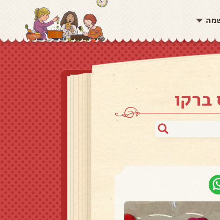
שמה
 ברקו