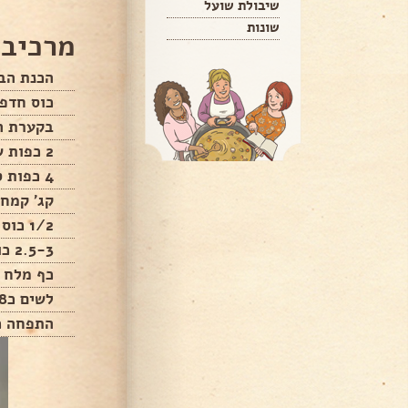
שיבולת שועל
שונות
מרכיבי
הכנת הב
כוס חדפ
בקערת ה
2 כפות שמרים
4 כפות סוכר
קג' קמח 
1/2 כוס שמן
2.5-3 כוסות מים חמימים
כף מלח
לשים כ7-8 דקות
התפחה כ