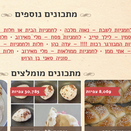
מתכונים נוספים
חמניות לשבת – נאוה מלכה
•
לחמניות הבית או חלות –
מין – לילך טייב
•
לחמניות פסח – מלי מאירוב
•
חלו
ות המבורגר רכות !!!! – עדה כהן
•
חלות ולחמניות – א
– אתי ממן
•
לחמניות ממולאות – מלי מאירוב
•
חלות 
סוניה סאני בן הרוש
מתכונים מומלצים
8,069 צפיות
30,785 צפיות