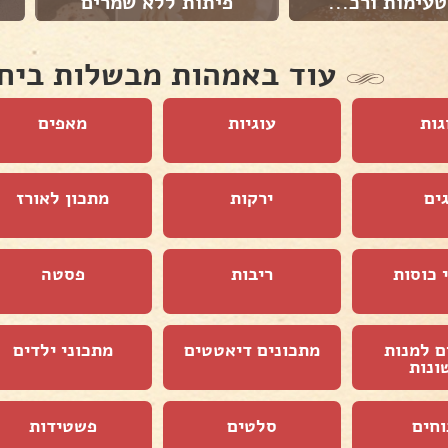
עימות ורכ...
פיתות ללא שמרים
עוד באמהות מבשלות ביח
גות
עוגיות
מאפים
ים
ירקות
מתכון לאורז
 כוסות
ריבות
פסטה
ם למנות
מתכונים דיאטטים
מתכוני ילדים
ונות
וחים
סלטים
פשטידות