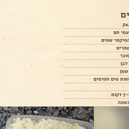
ם
צק
עמי חם
מיקסר שמים
לבן
שעה