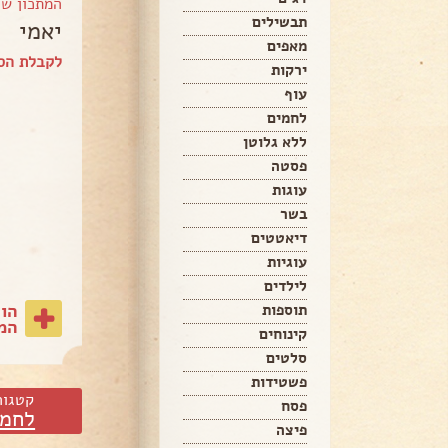
המתכון ש
תבשילים
יאמי
מאפים
לקבלת הספ
ירקות
עוף
לחמים
ללא גלוטן
פסטה
עוגות
בשר
דיאטטים
עוגיות
לילדים
הו
תוספות
המת
קינוחים
סלטים
פשטידות
קטגור
פסח
לחמי
פיצה