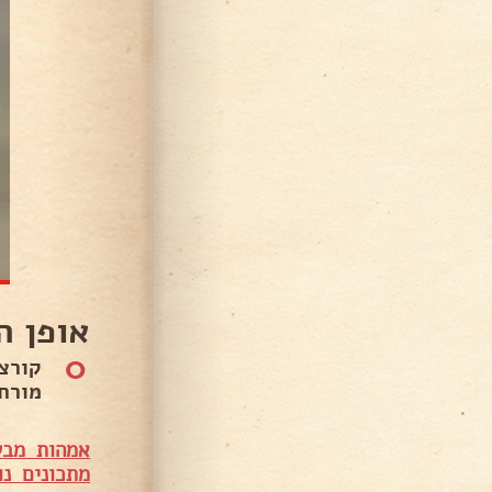
אופן ה
0
מורחים 
אמהות מבש
מתכונים נו