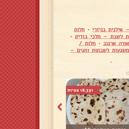
 אילנית בניזרי
•
חלות
ת לשבת – מלכי בודיק
•
ורה ארגוב
•
חלות /
משגעות לשבתות וחגים –
18,331 צפיות
2,581 צפיות