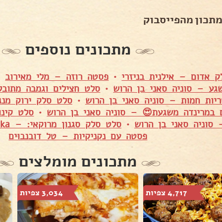
מתכון מהפייסבוק
מתכונים נוספים
 אדום – אילנית בניזרי
•
פסטה רוזה – מלי מאירוב
•
גע – סוניה סאני בן הרוש
•
סלט חצילים וגמבה מתובל 
ריות חמות – סוניה סאני בן הרוש
•
סלט סלק ירוק מנג
 במרינדה משגעת😍 – סוניה סאני בן הרוש
•
סלט קינו
סוניה סאני בן הרוש
•
סלט סלק סגנון מרוקאי: – Danielle Godon Mesika
פסטה עם נקניקיות – טל דובנבוים
מתכונים מומלצים
4,717 צפיות
3,034 צפיות