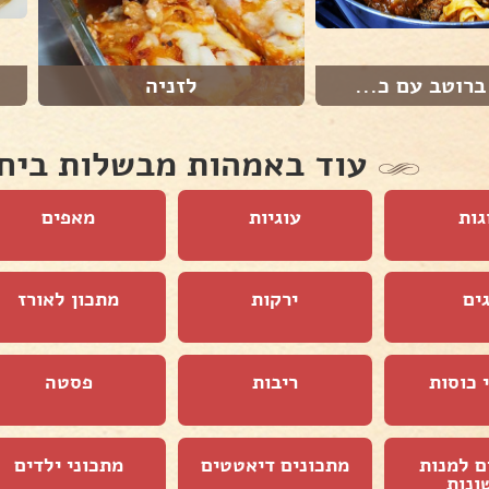
רוטב עם כ...
לזניה
עוד באמהות מבשלות ביח
גות
עוגיות
מאפים
ים
ירקות
מתכון לאורז
 כוסות
ריבות
פסטה
ם למנות
מתכונים דיאטטים
מתכוני ילדים
ונות