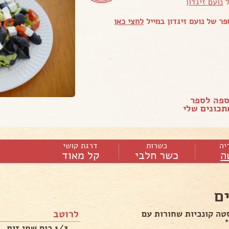
ל
נועם זיגדון
ר של נועם זיגדון במייל
לחצי כאן
ספה לספר
כונים שלי
יה
כשרות
דרגת קושי
ה
כשר חלבי
קל מאוד
ם
לרוטב
טה קונכיות שחורות עם
*
1/3 כוס שמן זית