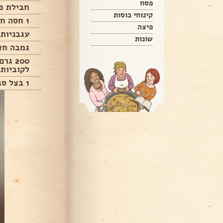
פסח
חבילת פ
קינוחי כוסות
1 חסה חתוכה גס
פיצה
עגבניות 
שונות
גמבה חצו
200 ג
לקוביות
1 בצל סגול חצוי ופרוס דק