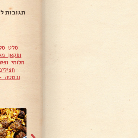
תגובות ל
סלט סלק
ופקאן מש
חלומי ופט
חצילים
ובטטה – 
4,930 צפיות
6,367 צפיות