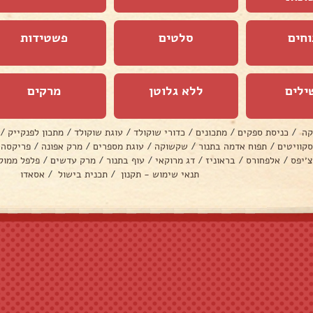
וחים
סלטים
פשטידות
ילים
ללא גלוטן
מרקים
קה
/
כניסת ספקים
/
מתכונים
/
כדורי שוקולד
/
עוגת שוקולד
/
מתכון לפנקייק
/
סקוויטים
/
תפוח אדמה בתנור
/
שקשוקה
/
עוגת מספרים
/
מרק אפונה
/
פריקסה
צ׳יפס
/
אלפחורס
/
בראוניז
/
דג מרוקאי
/
עוף בתנור
/
מרק עדשים
/
פלפל ממול
תנאי שימוש - תקנון
/
תכנית בישול
/
אסאדו