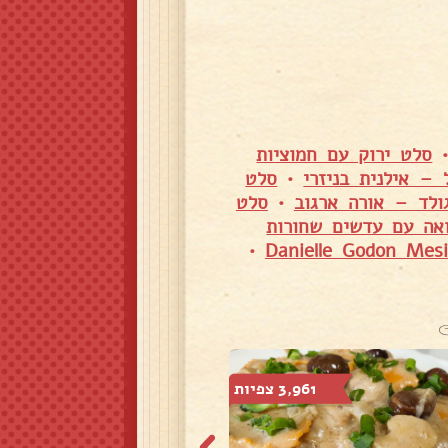
סלט ירוק עם חמוציות
– אילנית בניזרי
•
סלט
ולד – אורה ארגוב
•
סלט
אה עם עדשים שחורות
•
3,961 צפיות
4,205 צפיות