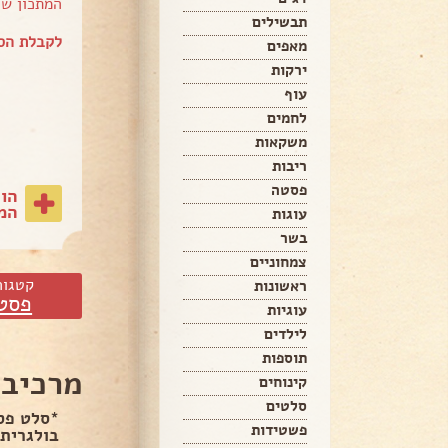
המתכון ש
תבשילים
לקבלת הספ
מאפים
ירקות
עוף
לחמים
משקאות
ריבות
פסטה
הו
המת
עוגות
בשר
צמחוניים
קטגור
ראשונות
פסט
עוגיות
לילדים
תוספות
מרכיבי
קינוחים
סלטים
*סלט פס
פשטידות
בולגרית