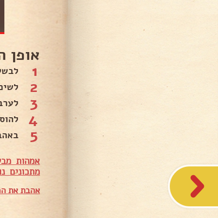
אופן ה
1
לבשל
2
לשים
3
לערב
4
להוס
5
באהבה
אמהות מבש
מתכונים נו
אהבת את המ