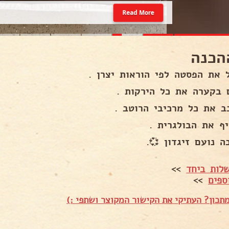
Read More
הכנה
 את הפסטה לפי הוראות יצרן .
 בקערה את כל הירקות .
ב את כל מרכיבי הרוטב .
יף את הבולגרית .
 נועם זיגדון 💞.
לות ביחד
>>
ספים
>>
תכון? העתיקי את הקישור המקוצר ושתפי :)