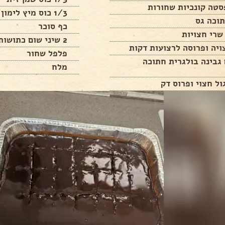
סטה קונכיות שחורות
1/3 כוס מיץ לימון
כף סוכר
שרי חצויות
2 שיני שום כתושות
יה ופרוסה לרצועות דקות
פלפל שחור
רם גבינה בולגרית חתוכה
מלח