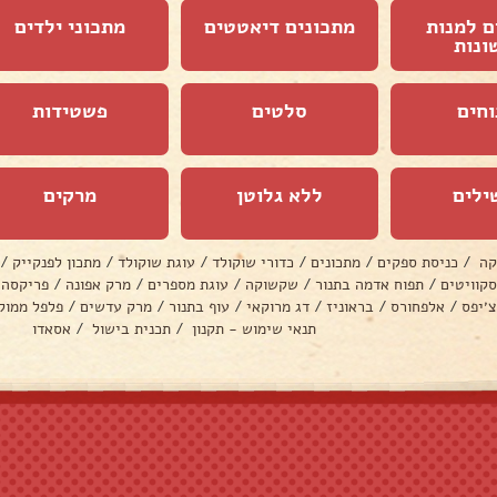
ם למנות
מתכונים דיאטטים
מתכוני ילדים
ונות
וחים
סלטים
פשטידות
ילים
ללא גלוטן
מרקים
קה
/
כניסת ספקים
/
מתכונים
/
כדורי שוקולד
/
עוגת שוקולד
/
מתכון לפנקייק
/
סקוויטים
/
תפוח אדמה בתנור
/
שקשוקה
/
עוגת מספרים
/
מרק אפונה
/
פריקסה
צ׳יפס
/
אלפחורס
/
בראוניז
/
דג מרוקאי
/
עוף בתנור
/
מרק עדשים
/
פלפל ממול
תנאי שימוש - תקנון
/
תכנית בישול
/
אסאדו