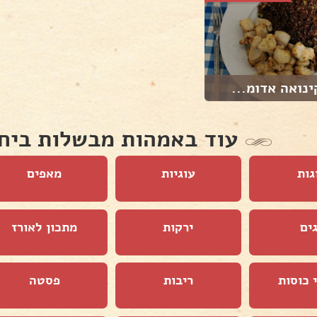
נואה אדומ...
עוד באמהות מבשלות ביח
גות
עוגיות
מאפים
ים
ירקות
מתכון לאורז
 כוסות
ריבות
פסטה