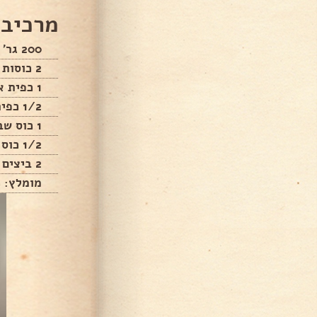
מרכיבי
200 גר' חמאה מומסת.
2 כוסות קמח + 4 כפות קמח.
1 כפית אבקת אפייה.
1/2 כפית סודה לשתייה.
1 כוס שבבי שוקולד REESE'S.
1/2 כוס סוכר חום.
2 ביצים L.
מומלץ: כ