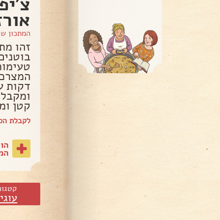
צ'יפ
אורז
המתכון ש
זהו מת
בוטנים
טעימות
ומקבלי
קטן ומ
לקבלת הספ
הו
המת
קטגור
עוגי