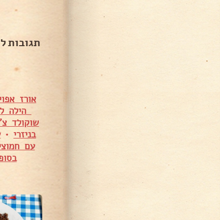
תגובות ל
אורז אפו
הילה לי
שוקולד צ'
בניזרי
•
ע
עם חמוצי
בסופ