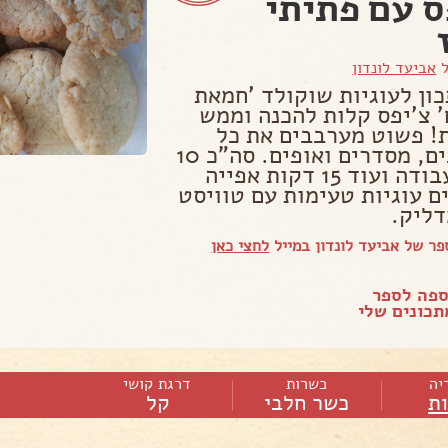
ס עם פתיתי
ל
אביעד לונדון
כון לעוגיות שוקולד 'חמאת
' צ'יפס קלות להכנה וממש
! פשוט מערבבים את כל
המצרכים, מסדרים ואופים. סה"כ 10
דקות עבודה ועוד 15 דקות אפייה
ם עוגיות טעימות עם טוויסט
דליק.
ר של אביעד לונדון במייל
לחצי כאן
ספה לספר
כונים שלי
יה
כשרות
דרגת קושי
ות
כשר חלבי
קל