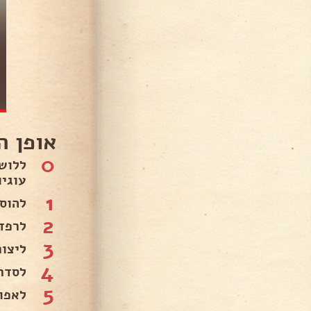
אופן ה
0
ללוש
עוגיו
1
להוסיף
2
לרפד 
3
ליצו
4
לסדר
5
לאפות א