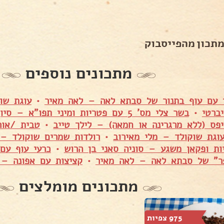
מתכון מהפייסבוק
מתכונים נוספים
י עם עוף בתנור של סבתא לאה – לאה מאיר
•
עוגת שו
ברטי
•
בשר צלי מס' 5 עם פטריות ומיני תפו"א – סיון אוחיון אברג׳ל
יפס (ללא מרגרינה או חמאה) – לילך טייב
•
טבית /אור
וגת שוקולד – מלי מאירוב
•
רולדות שמרים שוקולד –
ות ופקאן משגע – סוניה סאני בן הרוש
•
כרעי עוף עם
ר" של סבתא לאה – לאה מאיר
•
קציצות עם אפונה – 
מתכונים מומלצים
975 צפיות