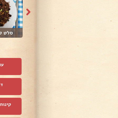
סלט קי
עו
דג
קינוחי