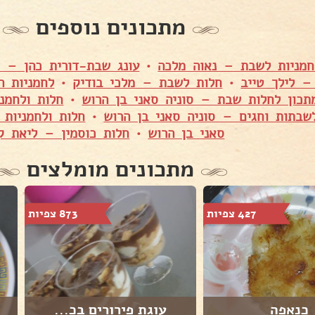
מתכונים נוספים
חמניות לשבת – נאוה מלכה
•
עונג שבת-דורית כהן – ד
– לילך טייב
•
חלות לשבת – מלכי בודיק
•
לחמניות ה
תכון לחלות שבת – סוניה סאני בן הרוש
•
חלות ולחמנ
שבתות וחגים – סוניה סאני בן הרוש
•
חלות ולחמניות
סאני בן הרוש
•
חלות כוסמין – ליאת ק
מתכונים מומלצים
427 צפיות
873 צפיות
כנאפה
עוגת פירורים בכ...