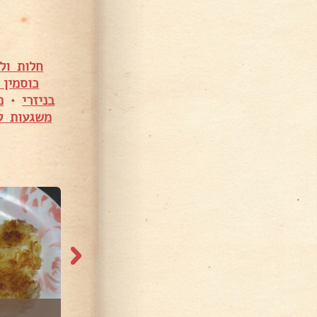
חלות ול
כוסמין 
בניזרי
•
מ
משגעות ל
321 צפיות
621 צפיות
סמבוסק פיצה