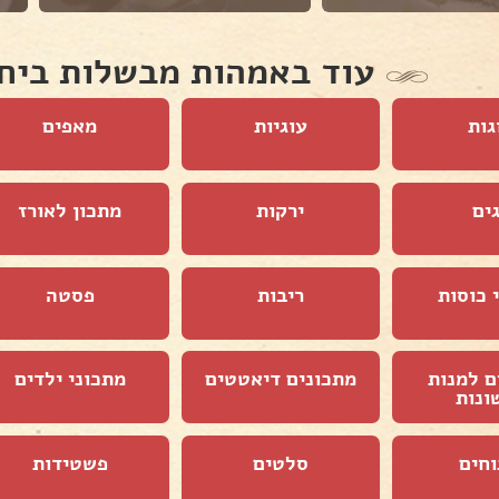
עוד באמהות מבשלות ביח
גות
עוגיות
מאפים
ים
ירקות
מתכון לאורז
 כוסות
ריבות
פסטה
ם למנות
מתכונים דיאטטים
מתכוני ילדים
ונות
וחים
סלטים
פשטידות