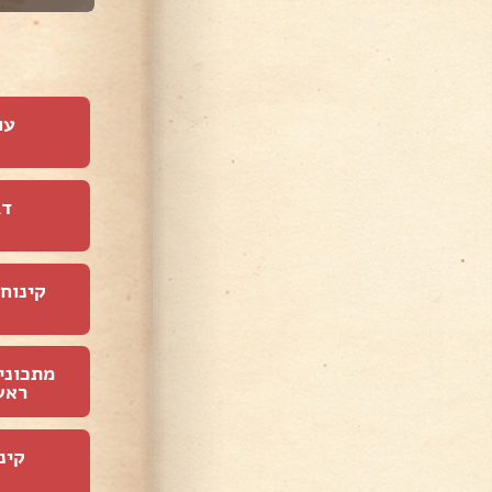
עו
דג
קינוחי
מתכוני
ראש
קינ