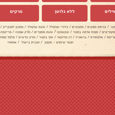
ילים
ללא גלוטן
מרקים
קה
/
כניסת ספקים
/
מתכונים
/
כדורי שוקולד
/
עוגת שוקולד
/
מתכון לפנקייק
/
סקוויטים
/
תפוח אדמה בתנור
/
שקשוקה
/
עוגת מספרים
/
מרק אפונה
/
פריקסה
צ׳יפס
/
אלפחורס
/
בראוניז
/
דג מרוקאי
/
עוף בתנור
/
מרק עדשים
/
פלפל ממול
תנאי שימוש - תקנון
/
תכנית בישול
/
אסאדו