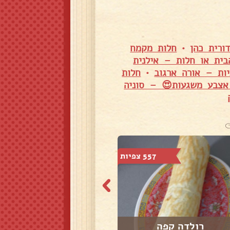
ורית כהן
•
חלות מקמח
בית או חלות – אילנית
יות – אורה ארגוב
•
חלות
 אצבע משגעות😍 – סוניה
557 צפיות
321 צפיות
רולדה קפה
פיצה