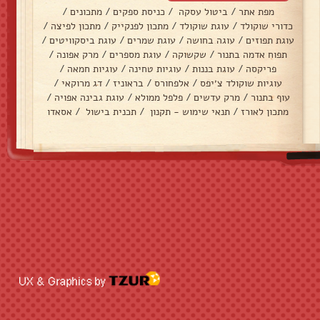
מפת אתר
/
ביטול עסקה
/
כניסת ספקים
/
מתכונים
/
כדורי שוקולד
/
עוגת שוקולד
/
מתכון לפנקייק
/
מתכון לפיצה
/
עוגת תפוזים
/
עוגה בחושה
/
עוגת שמרים
/
עוגת ביסקוויטים
/
תפוח אדמה בתנור
/
שקשוקה
/
עוגת מספרים
/
מרק אפונה
/
פריקסה
/
עוגת בננות
/
עוגיות טחינה
/
עוגיות חמאה
/
עוגיות שוקולד צ׳יפס
/
אלפחורס
/
בראוניז
/
דג מרוקאי
/
עוף בתנור
/
מרק עדשים
/
פלפל ממולא
/
עוגת גבינה אפויה
/
מתכון לאורז
/
תנאי שימוש - תקנון
/
תכנית בישול
/
אסאדו