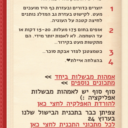
1
יוצרים כדורים ובעזרת כף היד מועכים
מעט. לקישוט בעזרת גב המזלג נותנים
לחיצה קטנה על העוגיה.
2
אופים בחום 175 מעלות. 15-20 דקות או
עד השחמה. לא לאפות יותר מידי. הם
מתקשות מעט בקירור..
3
כשמצטנן לפזר אבקת סוכר..
4
בהצלחה איילת❤.
אמהות מבשלות ביחד
>>
מתכונים נוספים
>>
סוף סוף יש לאמהות מבשלות
אפליקציה :)
להורדת האפלקיה לחצי כאן
צפיתן כבר בתכנית הבישול שלנו
בערוץ 24
לכל מתכוני התכנית לחצי כאן