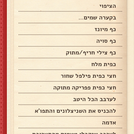
הציפוי
בקערה שמים…
כף מיונז
כף סויה
כף צילי חריף/מתוק
כפית מלח
חצי כפית פילפל שחור
חצי כפית פפריקה מתוקה
לערבב הכל היטב
להכניס את השניצלונים והתפו'א
אדמה