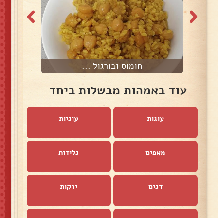
חומוס ובורגול ...
ע
עוד באמהות מבשלות ביחד
עוגות
עוגיות
מאפים
גלידות
דגים
ירקות