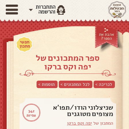
התחברות
והרשמה
אהבת את
הספר?
חפשי
מתכון
ספר המתכונים של
יפה וקס ברקו
לכריכה >
לכל המתכונים >
תוספות
>
שניצלוני הודו/תפו'א
342
מצופים מטוגנים
צפיות
המתכון של
יפה וקס ברקו