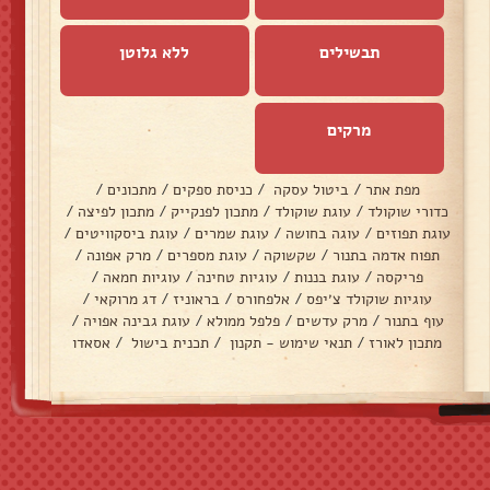
תבשילים
ללא גלוטן
מרקים
מפת אתר
/
ביטול עסקה
/
כניסת ספקים
/
מתכונים
/
כדורי שוקולד
/
עוגת שוקולד
/
מתכון לפנקייק
/
מתכון לפיצה
/
עוגת תפוזים
/
עוגה בחושה
/
עוגת שמרים
/
עוגת ביסקוויטים
/
תפוח אדמה בתנור
/
שקשוקה
/
עוגת מספרים
/
מרק אפונה
/
פריקסה
/
עוגת בננות
/
עוגיות טחינה
/
עוגיות חמאה
/
עוגיות שוקולד צ׳יפס
/
אלפחורס
/
בראוניז
/
דג מרוקאי
/
עוף בתנור
/
מרק עדשים
/
פלפל ממולא
/
עוגת גבינה אפויה
/
מתכון לאורז
/
תנאי שימוש - תקנון
/
תכנית בישול
/
אסאדו