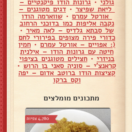
גולני
•
גרונות הודו פיקנטיים –
ליאת שפיצר
•
דגים מטוגנים –
אורטל עמרם
•
שווארמה הודו
נקבה אליפות כמו בדוכני הרחוב
של סבתא גלדיס – לאה מאיר
•
כדורי פירה מצופים בפירורי לחם
(: אפויים – אורטל עמרם
•
חמין
חיטה עם גרונות הודו – אילנית
בניזרי
•
חצילים מטוגנים בציפוי
קראנצ'י – סוניה סאני בן הרוש
•
קציצות הודו ברוטב אדום – יפה
וקס ברקו
מתכונים מומלצים
צפיות
4,780 צפיות