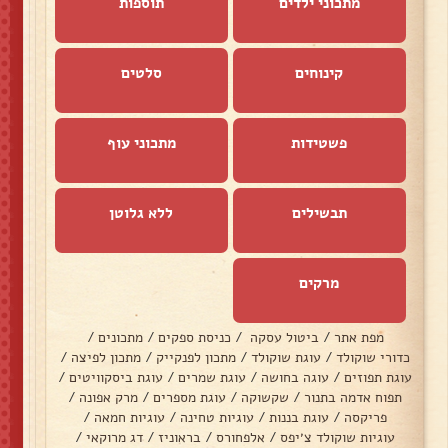
מתכוני ילדים
תוספות
קינוחים
סלטים
פשטידות
מתכוני עוף
תבשילים
ללא גלוטן
מרקים
מפת אתר
/
ביטול עסקה
/
כניסת ספקים
/
מתכונים
/
כדורי שוקולד
/
עוגת שוקולד
/
מתכון לפנקייק
/
מתכון לפיצה
/
עוגת תפוזים
/
עוגה בחושה
/
עוגת שמרים
/
עוגת ביסקוויטים
/
תפוח אדמה בתנור
/
שקשוקה
/
עוגת מספרים
/
מרק אפונה
/
פריקסה
/
עוגת בננות
/
עוגיות טחינה
/
עוגיות חמאה
/
עוגיות שוקולד צ׳יפס
/
אלפחורס
/
בראוניז
/
דג מרוקאי
/