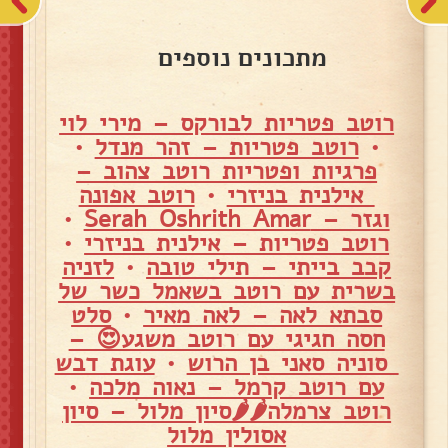
מתכונים נוספים
רוטב פטריות לבורקס – מירי לוי
•
רוטב פטריות – זהר מנדל
•
פרגיות ופטריות רוטב צהוב –
אילנית בניזרי
•
רוטב אפונה
וגזר – Serah Oshrith Amar
•
רוטב פטריות – אילנית בניזרי
•
קבב בייתי – תילי טובה
•
לזניה
בשרית עם רוטב בשאמל כשר של
סבתא לאה – לאה מאיר
•
סלט
חסה חגיגי עם רוטב משגע😍 –
סוניה סאני בן הרוש
•
עוגת דבש
עם רוטב קרמל – נאוה מלכה
•
רוטב צרמלה🌶🌶סיון מלול – סיון
אסולין מלול