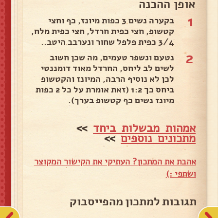
אופן ההכנה
1
בקערה נשים 3 כפות מיונז, כף וחצי
קטשופ, חצי כפית חרדל, חצי כפית מלח,
3/4 כפית פלפל שחור ונערבב היטב..
2
נטעם ונשפר טעמים, מה שכן חשוב
לשים לב ליחס, החרדל מאוד דומננטי
לכן לא נוסיף הרבה, המיונז והקטשופ
ביחס כך 1:2 (זאת אומרת על כל 2 כפות
מיונז נשים כף קטשופ בערך).
אמהות מבשלות ביחד
>>
מתכונים נוספים
>>
אהבת את המתכון? העתיקי את הקישור המקוצר
ושתפי :)
תגובות למתכון מהפייסבוק