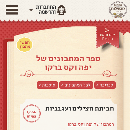
התחברות
והרשמה
אהבת את
הספר?
חפשי
מתכון
ספר המתכונים של
יפה וקס ברקו
לכריכה >
לכל המתכונים >
תוספות
>
חביתת חצילים ועגבניות
1,066
צפיות
המתכון של
יפה וקס ברקו