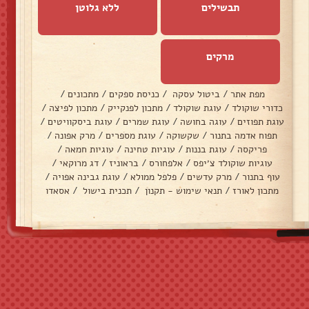
תבשילים
ללא גלוטן
מרקים
מפת אתר
/
ביטול עסקה
/
כניסת ספקים
/
מתכונים
/
כדורי שוקולד
/
עוגת שוקולד
/
מתכון לפנקייק
/
מתכון לפיצה
/
עוגת תפוזים
/
עוגה בחושה
/
עוגת שמרים
/
עוגת ביסקוויטים
/
תפוח אדמה בתנור
/
שקשוקה
/
עוגת מספרים
/
מרק אפונה
/
פריקסה
/
עוגת בננות
/
עוגיות טחינה
/
עוגיות חמאה
/
עוגיות שוקולד צ׳יפס
/
אלפחורס
/
בראוניז
/
דג מרוקאי
/
עוף בתנור
/
מרק עדשים
/
פלפל ממולא
/
עוגת גבינה אפויה
/
מתכון לאורז
/
תנאי שימוש - תקנון
/
תכנית בישול
/
אסאדו