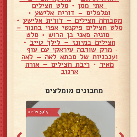
אתי ממן
•
סלט חצילים
ופלפלים – דורית אלישע
•
מטבוחה חצילים – דורית אלישע
•
סלט חצילים פיקנטי אפוי בתנור –
סוניה סאני בן הרוש
•
סלט
חצילים במיונז – לילך טייב
•
מרק שורבה עיראקי עם עוף
ועגבניות של סבתא לאה – לאה
מאיר
•
ריבת חצילים – אורה
ארגוב
מתכונים מומלצים
צפיות
3,641 צפיות