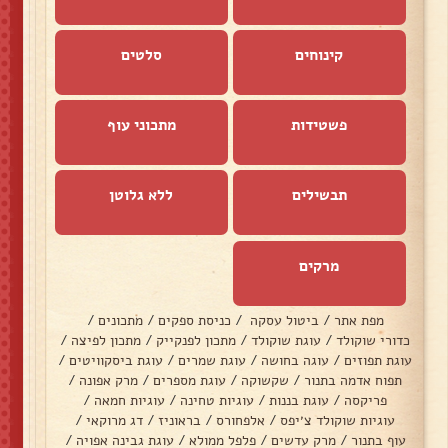
קינוחים
סלטים
פשטידות
מתכוני עוף
תבשילים
ללא גלוטן
מרקים
מפת אתר
/
ביטול עסקה
/
כניסת ספקים
/
מתכונים
/
כדורי שוקולד
/
עוגת שוקולד
/
מתכון לפנקייק
/
מתכון לפיצה
/
עוגת תפוזים
/
עוגה בחושה
/
עוגת שמרים
/
עוגת ביסקוויטים
/
תפוח אדמה בתנור
/
שקשוקה
/
עוגת מספרים
/
מרק אפונה
/
פריקסה
/
עוגת בננות
/
עוגיות טחינה
/
עוגיות חמאה
/
עוגיות שוקולד צ׳יפס
/
אלפחורס
/
בראוניז
/
דג מרוקאי
/
עוף בתנור
/
מרק עדשים
/
פלפל ממולא
/
עוגת גבינה אפויה
/