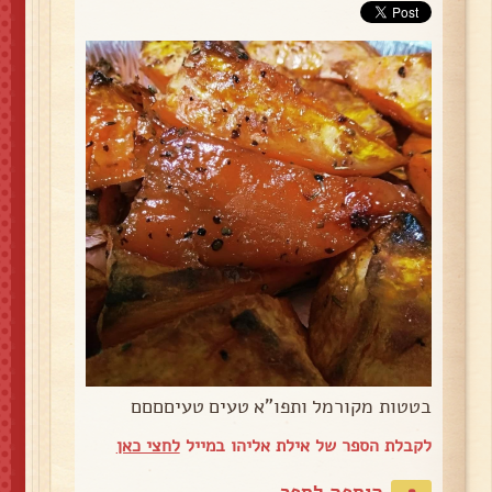
בטטות מקורמל ותפו"א טעים טעיםםםם
לקבלת הספר של אילת אליהו במייל
לחצי כאן
הוספה לספר