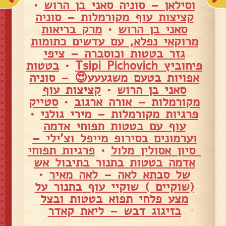
וסילאן – סוניה סאני בן הרוש
•
קציצות עוף מקורמלות – סוניה
סאני בן הרוש
•
מרק בריאות
מרוקאי נפלא, עם עדשים כתומות
גזר בטטות וכוסברה – ציפי
פיחוביץ Tsipi Pichovich
•
בטטות
אפויות בטעם משגעעע😍 – סוניה
סאני בן הרוש
•
קציצות עוף
מקורמלות – אורה ארגוב
•
סטייק
פרגיות מקורמלות – מירי גולני
•
עוף עם בטטות תפוחי אדמה
וערמונים בסירופ מייפל וצ'ילי –
סיון אסולין מלול
•
פרגיות תפוחי
אדמה בטטות בתנור בתיבול אש
של סבתא לאה – לאה מאיר
•
(שוקיים ) שוקיי עוף בתנור על
מצע פלחי תפוא בטטות ובצל
בזיגוג דבש – ליאת קאדר