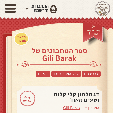
התחברות
והרשמה
אהבת את
הספר?
חפשי
מתכון
ספר המתכונים של
Gili Barak
לכריכה >
לכל המתכונים >
דגים
>
דג סלמון קלי קלות
603
וטעים מאוד
צפיות
המתכון של
Gili Barak