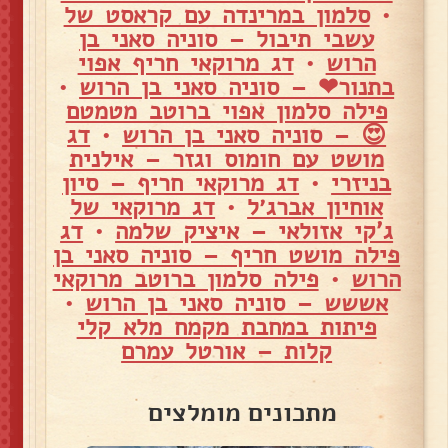
•
סלמון במרינדה עם קראסט של
עשבי תיבול – סוניה סאני בן
הרוש
•
דג מרוקאי חריף אפוי
בתנור❤ – סוניה סאני בן הרוש
•
פילה סלמון אפוי ברוטב מטמטם
😍 – סוניה סאני בן הרוש
•
דג
מושט עם חומוס וגזר – אילנית
בניזרי
•
דג מרוקאי חריף – סיון
אוחיון אברג׳ל
•
דג מרוקאי של
ג'קי אזולאי – איציק שלמה
•
דג
פילה מושט חריף – סוניה סאני בן
הרוש
•
פילה סלמון ברוטב מרוקאי
אששש – סוניה סאני בן הרוש
•
פיתות במחבת מקמח מלא קלי
קלות – אורטל עמרם
מתכונים מומלצים