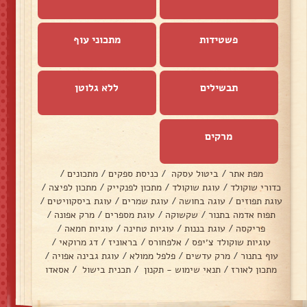
פשטידות
מתכוני עוף
תבשילים
ללא גלוטן
מרקים
מפת אתר
/
ביטול עסקה
/
כניסת ספקים
/
מתכונים
/
כדורי שוקולד
/
עוגת שוקולד
/
מתכון לפנקייק
/
מתכון לפיצה
/
עוגת תפוזים
/
עוגה בחושה
/
עוגת שמרים
/
עוגת ביסקוויטים
/
תפוח אדמה בתנור
/
שקשוקה
/
עוגת מספרים
/
מרק אפונה
/
פריקסה
/
עוגת בננות
/
עוגיות טחינה
/
עוגיות חמאה
/
עוגיות שוקולד צ׳יפס
/
אלפחורס
/
בראוניז
/
דג מרוקאי
/
עוף בתנור
/
מרק עדשים
/
פלפל ממולא
/
עוגת גבינה אפויה
/
מתכון לאורז
/
תנאי שימוש - תקנון
/
תכנית בישול
/
אסאדו