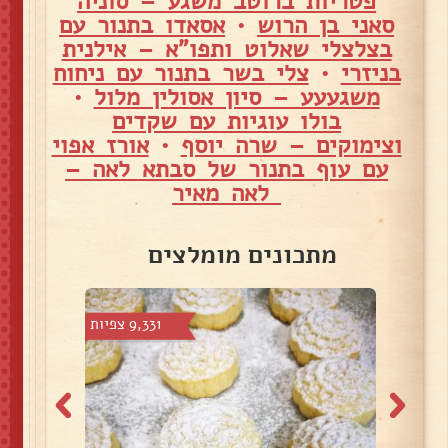
פטריות ברוטב משגע – סוניה
סאני בן הרוש
•
אסאדו בתנור עם
בצלצלי שאלוט ותפו"א – אילנית
בניזרי
•
צלי בשר בתנור עם ניחוח
משגעעע – סיון אסולין מלול
•
בולו עוגיות עם שקדים
וצימוקים – שרה יוסף
•
אורז אפוי
עם עוף בתנור של סבתא לאה –
לאה מאיר
מתכונים מומלצים
צפיות
9,331 צפיות