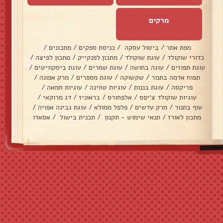
מרקים
מפת אתר
/
ביטול עסקה
/
כניסת ספקים
/
מתכונים
/
כדורי שוקולד
/
עוגת שוקולד
/
מתכון לפנקייק
/
מתכון לפיצה
/
עוגת תפוזים
/
עוגה בחושה
/
עוגת שמרים
/
עוגת ביסקוויטים
/
תפוח אדמה בתנור
/
שקשוקה
/
עוגת מספרים
/
מרק אפונה
/
פריקסה
/
עוגת בננות
/
עוגיות טחינה
/
עוגיות חמאה
/
עוגיות שוקולד צ׳יפס
/
אלפחורס
/
בראוניז
/
דג מרוקאי
/
עוף בתנור
/
מרק עדשים
/
פלפל ממולא
/
עוגת גבינה אפויה
/
מתכון לאורז
/
תנאי שימוש - תקנון
/
תכנית בישול
/
אסאדו