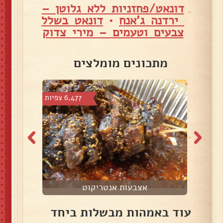
דונאט/פחזניות ללא גלוטן –
ירדנה ג'אנח
•
דונאט בשלל
צבעים וטעמים – מירי צדוק
מתכונים מומלצים
צפיות
6,477 צפיות
אצבעות אנטריקוט
עוד באמהות מבשלות ביחד