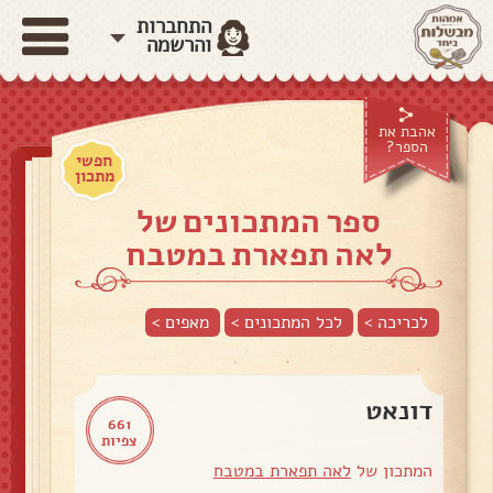
התחברות
והרשמה
אהבת את
הספר?
חפשי
מתכון
ספר המתכונים של
לאה תפארת במטבח
לכריכה >
לכל המתכונים >
מאפים
>
דונאט
661
צפיות
המתכון של
לאה תפארת במטבח