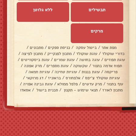
תבשילים
ללא גלוטן
מרקים
מפת אתר
/
ביטול עסקה
/
כניסת ספקים
/
מתכונים
/
כדורי שוקולד
/
עוגת שוקולד
/
מתכון לפנקייק
/
מתכון לפיצה
/
עוגת תפוזים
/
עוגה בחושה
/
עוגת שמרים
/
עוגת ביסקוויטים
/
תפוח אדמה בתנור
/
שקשוקה
/
עוגת מספרים
/
מרק אפונה
/
פריקסה
/
עוגת בננות
/
עוגיות טחינה
/
עוגיות חמאה
/
עוגיות שוקולד צ׳יפס
/
אלפחורס
/
בראוניז
/
דג מרוקאי
/
עוף בתנור
/
מרק עדשים
/
פלפל ממולא
/
עוגת גבינה אפויה
/
מתכון לאורז
/
תנאי שימוש - תקנון
/
תכנית בישול
/
אסאדו