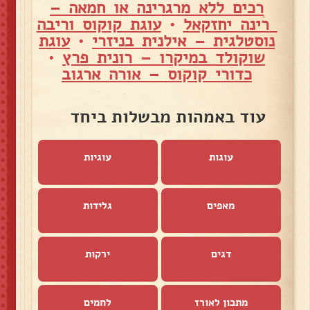
רכים ללא מרגרינה או חמאה –
רינה יחזקאל
•
עוגת קוקוס וריבה
נוסטלגית – אילנית בניזרי
•
עוגת
שוקולד במיקרו – רונית פרץ
•
כדורי קוקוס – אורה ארגוב
עוד באמהות מבשלות ביחד
עוגות
עוגיות
מאפים
גלידות
דגים
ירקות
מתכון לאורז
לחמים