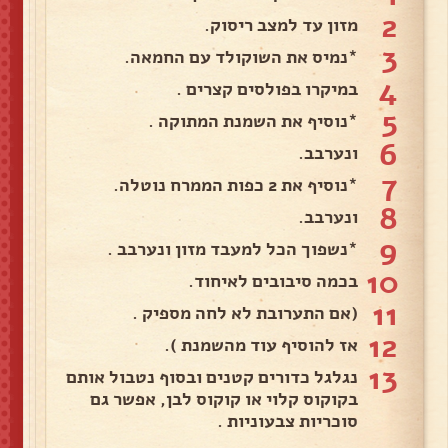
2
מזון עד למצב ריסוק.
3
*נמיס את השוקולד עם החמאה.
4
במיקרו בפולסים קצרים .
5
*נוסיף את השמנת המתוקה .
6
ונערבב.
7
*נוסיף את 2 כפות הממרח נוטלה.
8
ונערבב.
9
*נשפוך הכל למעבד מזון ונערבב .
10
בכמה סיבובים לאיחוד.
11
(אם התערובת לא לחה מספיק .
12
אז להוסיף עוד מהשמנת ).
13
נגלגל כדורים קטנים ובסוף נטבול אותם
בקוקוס קלוי או קוקוס לבן, אפשר גם
סוכריות צבעוניות .