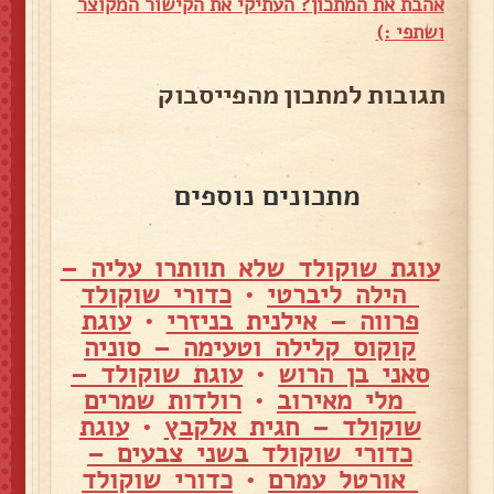
אהבת את המתכון? העתיקי את הקישור המקוצר
ושתפי :)
תגובות למתכון מהפייסבוק
מתכונים נוספים
עוגת שוקולד שלא תוותרו עליה –
הילה ליברטי
•
כדורי שוקולד
פרווה – אילנית בניזרי
•
עוגת
קוקוס קלילה וטעימה – סוניה
סאני בן הרוש
•
עוגת שוקולד –
מלי מאירוב
•
רולדות שמרים
שוקולד – חגית אלקבץ
•
עוגת
כדורי שוקולד בשני צבעים –
אורטל עמרם
•
כדורי שוקולד