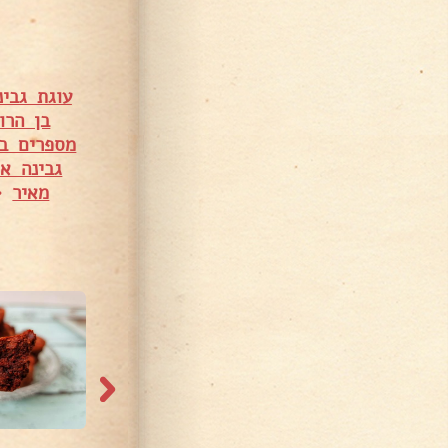
עוגת גבינ
בן הרו
מספרים ב
גבינה אפ
מאיר
•
7,826 צפיות
4,413 צפיות