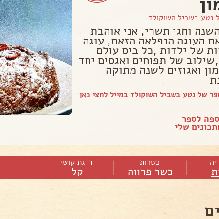
ון
ל
נטע בשביל השוקולד
שנה וחגי תשרי, אני אוהבת
את העוגה הנפלאה הזאת, עוגה
ות של ילדות ,כל ביס עולם
,שילוב של תפוחים ואגסים יחד
מון ואגוזים לשנה מתוקה
ת
פר של נטע בשביל השוקולד במייל
לחצי כאן
ספה לספר
כונים שלי
יה
כשרות
דרגת קושי
ת
כשר פרווה
קל
ם