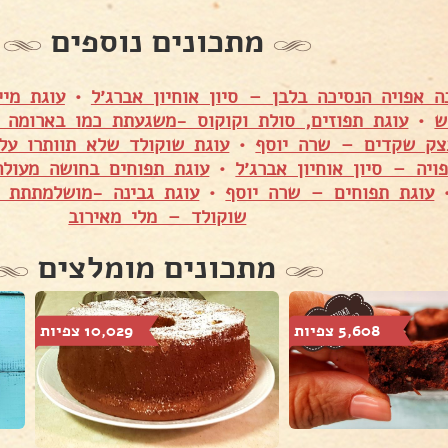
מתכונים נוספים
ה אפויה הנסיכה בלבן – סיון אוחיון אברג׳ל
•
עוגת מי
ש
•
עוגת תפוזים, סולת וקוקוס -משגעתת כמו בארומה 
צק שקדים – שרה יוסף
•
עוגת שוקולד שלא תוותרו על
ויה – סיון אוחיון אברג׳ל
•
עוגת תפוחים בחושה מעול
עוגת תפוחים – שרה יוסף
•
עוגת גבינה -מושלמתתת –
שוקולד – מלי מאירוב
מתכונים מומלצים
5,608 צפיות
10,029 צפיות