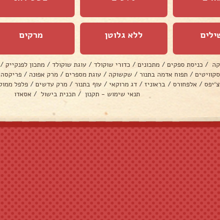
ילים
ללא גלוטן
מרקים
קה
/
כניסת ספקים
/
מתכונים
/
כדורי שוקולד
/
עוגת שוקולד
/
מתכון לפנקייק
/
סקוויטים
/
תפוח אדמה בתנור
/
שקשוקה
/
עוגת מספרים
/
מרק אפונה
/
פריקסה
צ׳יפס
/
אלפחורס
/
בראוניז
/
דג מרוקאי
/
עוף בתנור
/
מרק עדשים
/
פלפל ממול
תנאי שימוש - תקנון
/
תכנית בישול
/
אסאדו