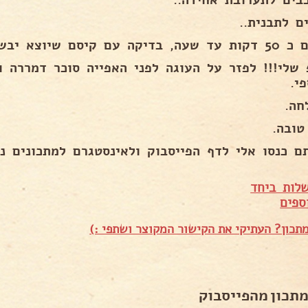
בים לתערובת אחידה..
ם לתבנית..
בדיקה עם קיסם שיוצא יבש..
 שלי!!! לפזר על העוגה לפני האפייה סוכר דמררה ו
י.
חה.
טובה.
ם כנסו אלי לדף הפייסבוק ולאינסטגרם למתכונים נו
לות ביחד
ספים
תכון? העתיקי את הקישור המקוצר ושתפי :)
מתכון מהפייסבוק