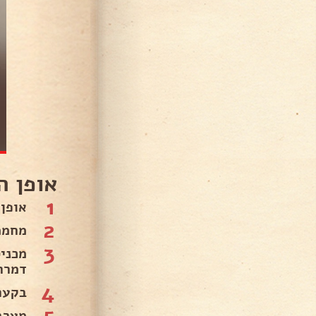
אופן ה
1
אופן 
2
מחממים 
3
דמררה למ
4
בקער
5