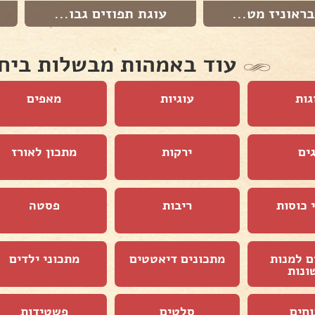
בראוניז מט...
עוגת תפוזים גבו...
עוד באמהות מבשלות ביח
גות
עוגיות
מאפים
ים
ירקות
מתכון לאורז
 כוסות
ריבות
פסטה
ם למנות
מתכונים דיאטטים
מתכוני ילדים
ונות
וחים
סלטים
פשטידות