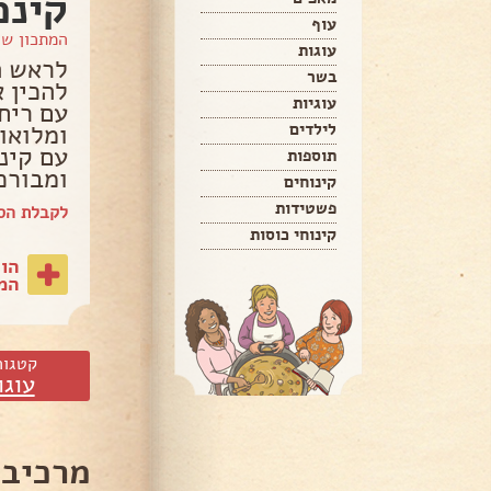
קינמ
עוף
המתכון ש
עוגות
לראש ה
בשר
להכין 
עוגיות
עם ריח
ומלואו
לילדים
עם קינ
תוספות
ומבורכ
קינוחים
פשטידות
לקבלת הס
קינוחי כוסות
הו
המת
קטגור
עוגו
מרכיבי