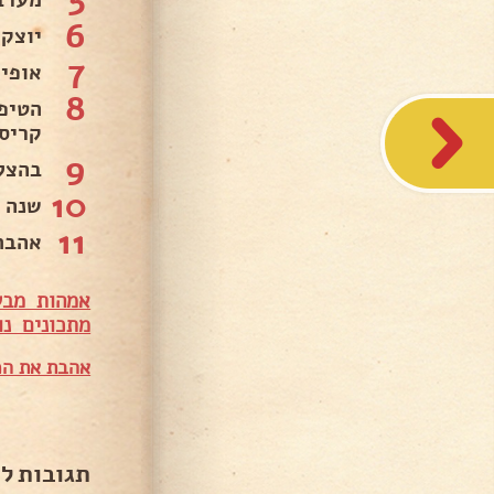
מערב
6
יוצקי
7
אופים כ 50 דקות עד שעה, 
8
הטיפ
קריספ
9
בהצל
10
שנה 
11
אהבת
אמהות מבש
מ
תכונים נו
אהבת את המ
תגובות ל