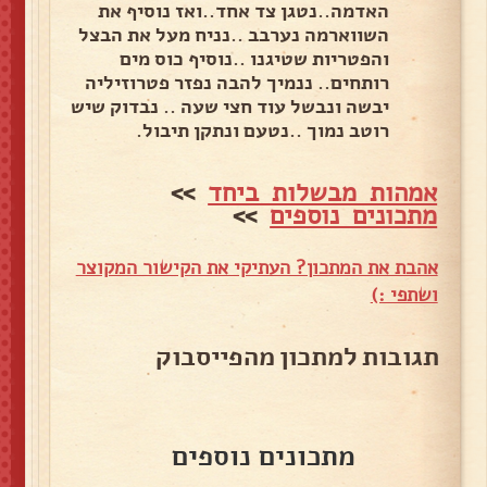
האדמה..נטגן צד אחד..ואז נוסיף את
השווארמה נערבב ..נניח מעל את הבצל
והפטריות שטיגנו ..נוסיף כוס מים
רותחים.. ננמיך להבה נפזר פטרוזיליה
יבשה ונבשל עוד חצי שעה .. נבדוק שיש
רוטב נמוך ..נטעם ונתקן תיבול.
אמהות מבשלות ביחד
>>
מתכונים נוספים
>>
אהבת את המתכון? העתיקי את הקישור המקוצר
ושתפי :)
תגובות למתכון מהפייסבוק
מתכונים נוספים