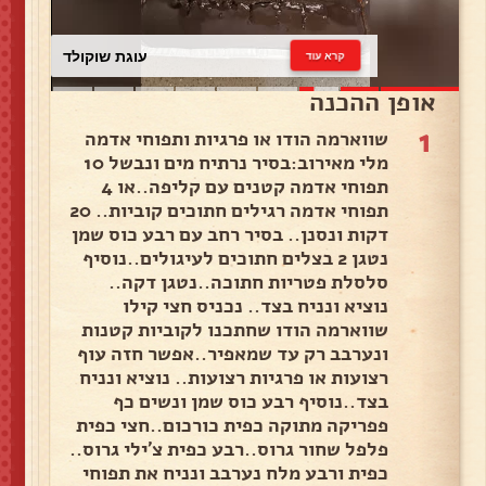
עוגת שוקולד
קרא עוד
אופן ההכנה
1
שווארמה הודו או פרגיות ותפוחי אדמה
מלי מאירוב:בסיר נרתיח מים ונבשל 10
תפוחי אדמה קטנים עם קליפה..או 4
תפוחי אדמה רגילים חתוכים קוביות.. 20
דקות ונסנן.. בסיר רחב עם רבע כוס שמן
נטגן 2 בצלים חתוכים לעיגולים..נוסיף
סלסלת פטריות חתוכה..נטגן דקה..
נוציא ונניח בצד.. נכניס חצי קילו
שווארמה הודו שחתכנו לקוביות קטנות
ונערבב רק עד שמאפיר..אפשר חזה עוף
רצועות או פרגיות רצועות.. נוציא ונניח
בצד..נוסיף רבע כוס שמן ונשים כף
פפריקה מתוקה כפית כורכום..חצי כפית
פלפל שחור גרוס..רבע כפית צ'ילי גרוס..
כפית ורבע מלח נערבב ונניח את תפוחי