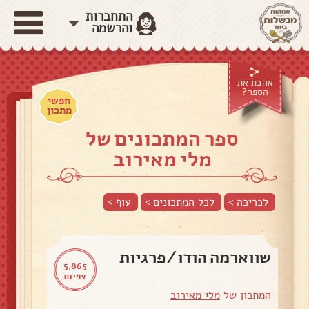
התחברות
והרשמה
אהבת את
הספר?
חפשי
מתכון
ספר המתכונים של
מלי מאירוב
לכריכה >
לכל המתכונים >
עוף
>
שווארמה הודו/פרגיות
5,865
צפיות
המתכון של
מלי מאירוב