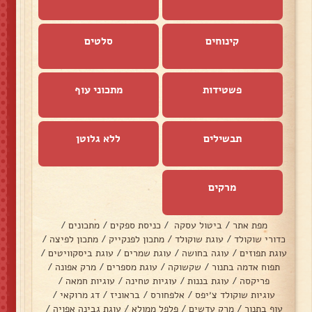
קינוחים
סלטים
פשטידות
מתכוני עוף
תבשילים
ללא גלוטן
מרקים
מפת אתר
/
ביטול עסקה
/
כניסת ספקים
/
מתכונים
/
כדורי שוקולד
/
עוגת שוקולד
/
מתכון לפנקייק
/
מתכון לפיצה
/
עוגת תפוזים
/
עוגה בחושה
/
עוגת שמרים
/
עוגת ביסקוויטים
/
תפוח אדמה בתנור
/
שקשוקה
/
עוגת מספרים
/
מרק אפונה
/
פריקסה
/
עוגת בננות
/
עוגיות טחינה
/
עוגיות חמאה
/
עוגיות שוקולד צ׳יפס
/
אלפחורס
/
בראוניז
/
דג מרוקאי
/
עוף בתנור
/
מרק עדשים
/
פלפל ממולא
/
עוגת גבינה אפויה
/