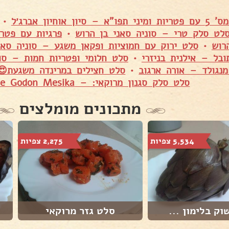
סיון אוחיון אברג׳ל
•
לט סלק טרי – סוניה סאני בן הרוש
•
פרגיות עם פטר
רוש
•
סלט ירוק עם חמוציות ופקאן משגע – סוניה סאנ
ובל – אילנית בניזרי
•
סלט חלומי ופטריות חמות – סונ
מנגולד – אורה ארגוב
•
סלט חצילים במרינדה משגעת😍
סלט סלק סגנון מרוקאי: – Danielle Godon Mesika
מתכונים מומלצים
5,534 צפיות
2,275 צפיות
וק בלימון ...
סלט גזר מרוקאי