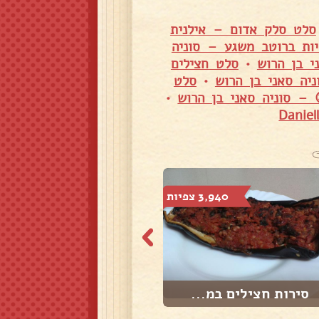
סלט סלק אדום – אילנית
יות ברוטב משגע – סוניה
י בן הרוש
•
סלט חצילים
יה סאני בן הרוש
•
סלט
 – סוניה סאני בן הרוש
•
3,940 צפיות
3,227 צפיות
סירות חצילים במ...
פתיתים