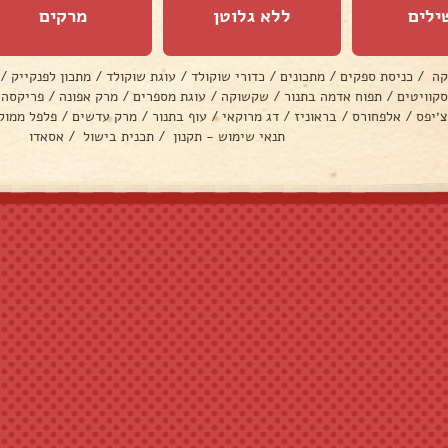
ילים
ללא גלוטן
מרקים
קה
/
כניסת ספקים
/
מתכונים
/
כדורי שוקולד
/
עוגת שוקולד
/
מתכון לפנקייק
/
סקוויטים
/
תפוח אדמה בתנור
/
שקשוקה
/
עוגת מספרים
/
מרק אפונה
/
פריקסה
צ׳יפס
/
אלפחורס
/
בראוניז
/
דג מרוקאי
/
עוף בתנור
/
מרק עדשים
/
פלפל ממול
תנאי שימוש - תקנון
/
תכנית בישול
/
אסאדו