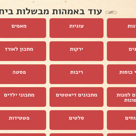
עוד באמהות מבשלות ביח
גות
עוגיות
מאפים
ים
ירקות
מתכון לאורז
 כוסות
ריבות
פסטה
ם למנות
מתכונים דיאטטים
מתכוני ילדים
ונות
וחים
סלטים
פשטידות