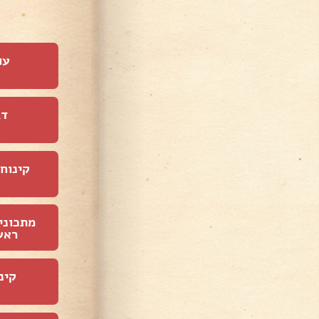
עו
דג
קינוחי
מתכוני
ראש
קינ