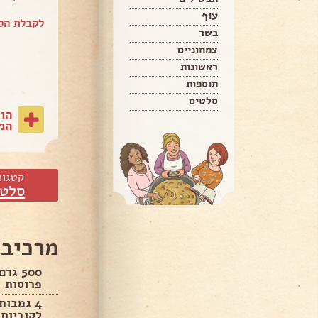
עוף
לקבלת הספ
בשר
צמחוניים
ראשונות
תוספות
סלטים
הו
המת
קטגור
סלטי
מרכיבי
500 ג
פרוסות
4 גמבות
לקוביות.