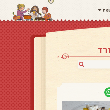
שמה
רד