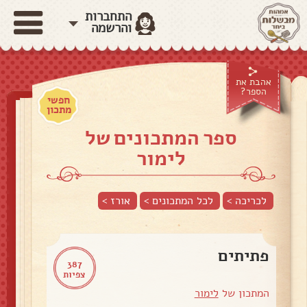
התחברות
והרשמה
אהבת את
הספר?
חפשי
מתכון
ספר המתכונים של
לימור
לכריכה >
לכל המתכונים >
אורז
>
פתיתים
387
צפיות
המתכון של
לימור