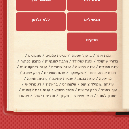
תבשילים
ללא גלוטן
מרקים
מפת אתר
/
ביטול עסקה
/
כניסת ספקים
/
מתכונים
/
כדורי שוקולד
/
עוגת שוקולד
/
מתכון לפנקייק
/
מתכון לפיצה
/
עוגת תפוזים
/
עוגה בחושה
/
עוגת שמרים
/
עוגת ביסקוויטים
/
תפוח אדמה בתנור
/
שקשוקה
/
עוגת מספרים
/
מרק אפונה
/
פריקסה
/
עוגת בננות
/
עוגיות טחינה
/
עוגיות חמאה
/
עוגיות שוקולד צ׳יפס
/
אלפחורס
/
בראוניז
/
דג מרוקאי
/
עוף בתנור
/
מרק עדשים
/
פלפל ממולא
/
עוגת גבינה אפויה
/
מתכון לאורז
/
תנאי שימוש - תקנון
/
תכנית בישול
/
אסאדו