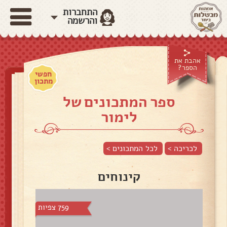
התחברות
והרשמה
אהבת את
הספר?
חפשי
מתכון
ספר המתכונים של
לימור
לכריכה >
לכל המתכונים >
קינוחים
759 צפיות