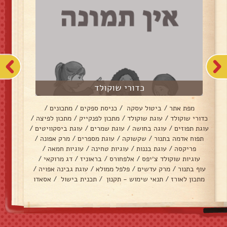
כדורי שוקולד
מפת אתר
/
ביטול עסקה
/
כניסת ספקים
/
מתכונים
/
כדורי שוקולד
/
עוגת שוקולד
/
מתכון לפנקייק
/
מתכון לפיצה
/
עוגת תפוזים
/
עוגה בחושה
/
עוגת שמרים
/
עוגת ביסקוויטים
/
תפוח אדמה בתנור
/
שקשוקה
/
עוגת מספרים
/
מרק אפונה
/
פריקסה
/
עוגת בננות
/
עוגיות טחינה
/
עוגיות חמאה
/
עוגיות שוקולד צ׳יפס
/
אלפחורס
/
בראוניז
/
דג מרוקאי
/
עוף בתנור
/
מרק עדשים
/
פלפל ממולא
/
עוגת גבינה אפויה
/
מתכון לאורז
/
תנאי שימוש - תקנון
/
תכנית בישול
/
אסאדו