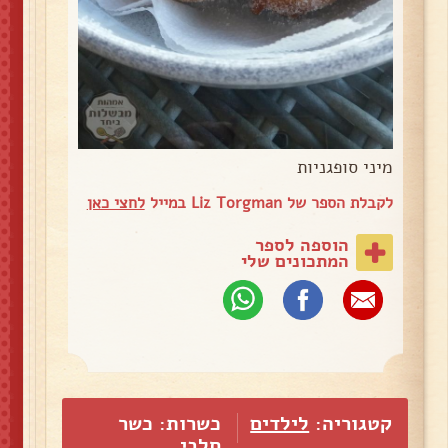
מיני סופגניות
לקבלת הספר של Liz Torgman במייל
לחצי כאן
הוספה לספר
המתכונים שלי
קטגוריה:
לילדים
כשרות: כשר
חלבי