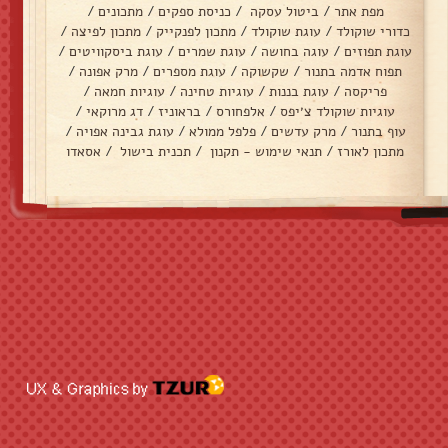
מפת אתר
/
ביטול עסקה
/
כניסת ספקים
/
מתכונים
/
כדורי שוקולד
/
עוגת שוקולד
/
מתכון לפנקייק
/
מתכון לפיצה
/
עוגת תפוזים
/
עוגה בחושה
/
עוגת שמרים
/
עוגת ביסקוויטים
/
תפוח אדמה בתנור
/
שקשוקה
/
עוגת מספרים
/
מרק אפונה
/
פריקסה
/
עוגת בננות
/
עוגיות טחינה
/
עוגיות חמאה
/
עוגיות שוקולד צ׳יפס
/
אלפחורס
/
בראוניז
/
דג מרוקאי
/
עוף בתנור
/
מרק עדשים
/
פלפל ממולא
/
עוגת גבינה אפויה
/
מתכון לאורז
/
תנאי שימוש - תקנון
/
תכנית בישול
/
אסאדו