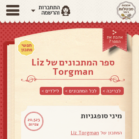
התחברות
והרשמה
אהבת את
הספר?
חפשי
מתכון
ספר המתכונים של Liz
Torgman
לכריכה >
לכל המתכונים >
לילדים
>
מיני סופגניות
20,523
צפיות
המתכון של
Liz Torgman