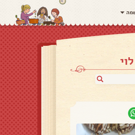
שמה
וי