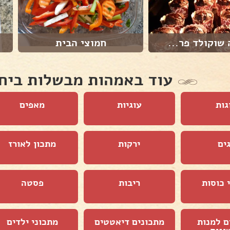
שוקולד פר...
חמוצי הבית
עוד באמהות מבשלות ביח
גות
עוגיות
מאפים
ים
ירקות
מתכון לאורז
 כוסות
ריבות
פסטה
ם למנות
מתכונים דיאטטים
מתכוני ילדים