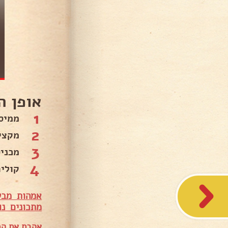
אופן ה
1
ממיס
2
מקצי
3
מכני
4
קולי
אמהות מבש
מתכונים נו
אהבת את המ