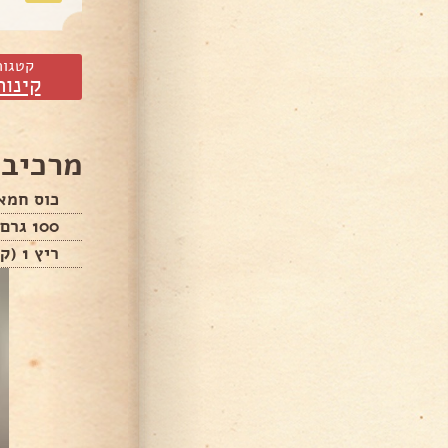
קטגור
קינוח
מרכיבי
כוס חמא
100 גרם שוקולד
ריץ 1 (קצפת צמחית)