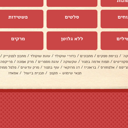
ונות
וחים
סלטים
פשטידות
ילים
ללא גלוטן
מרקים
קה
/
כניסת ספקים
/
מתכונים
/
כדורי שוקולד
/
עוגת שוקולד
/
מתכון לפנקייק
/
סקוויטים
/
תפוח אדמה בתנור
/
שקשוקה
/
עוגת מספרים
/
מרק אפונה
/
פריקסה
צ׳יפס
/
אלפחורס
/
בראוניז
/
דג מרוקאי
/
עוף בתנור
/
מרק עדשים
/
פלפל ממול
תנאי שימוש - תקנון
/
תכנית בישול
/
אסאדו