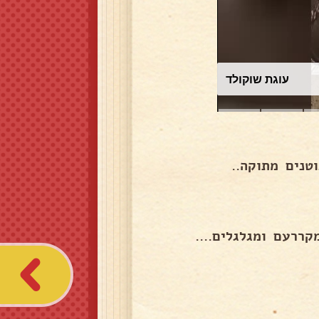
עוגת שוקולד
טנים מתוקה..
ררעם ומגלגלים....