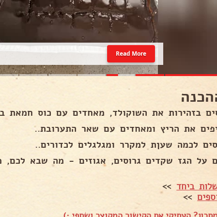
Read More
הכנה
ים בזהירות את השוקולד, מאחדים עם כוס חמאת בו
פים את הריץ ומאחדים עם שאר התערובת..
סים לכמה שעןת למקרר ומגלגלים לכדורים..
ם על הגז שקדים גרוסים, אגוזים - מה שבא לכם, מק
לות ביחד
>>
ספים
>>
תכון? העתיקי את הקישור המקוצר ושתפי :)