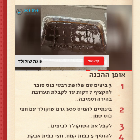
עוגת שוקולד
קרא עוד
אופן ההכנה
1
3 ביצים עם שלושת רבעי כוס סוכר
להקציף 7 דקות עד לקבלת תערובת
בהירה וסמיכה..
2
בינתיים להמיס 300 גרם שוקולד עם חצי
כוס שמן..
3
לקפל את השוקולד לביצים..
4
להוסיף 5 כפות קמח. חצי כפית אבקת