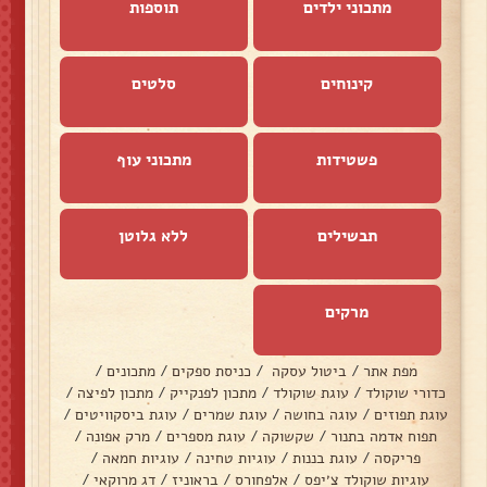
מתכוני ילדים
תוספות
קינוחים
סלטים
פשטידות
מתכוני עוף
תבשילים
ללא גלוטן
מרקים
מפת אתר
/
ביטול עסקה
/
כניסת ספקים
/
מתכונים
/
כדורי שוקולד
/
עוגת שוקולד
/
מתכון לפנקייק
/
מתכון לפיצה
/
עוגת תפוזים
/
עוגה בחושה
/
עוגת שמרים
/
עוגת ביסקוויטים
/
תפוח אדמה בתנור
/
שקשוקה
/
עוגת מספרים
/
מרק אפונה
/
פריקסה
/
עוגת בננות
/
עוגיות טחינה
/
עוגיות חמאה
/
עוגיות שוקולד צ׳יפס
/
אלפחורס
/
בראוניז
/
דג מרוקאי
/