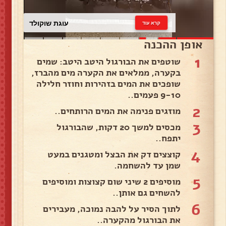
עוגת שוקולד
קרא עוד
אופן ההכנה
1
שוטפים את הבורגול היטב היטב: שמים
בקערה, ממלאים את הקערה מים מהברז,
שופכים את המים בזהירות וחוזר חלילה
9-10 פעמים..
2
מוזגים פנימה את המים הרותחים..
3
מכסים למשך 20 דקות, שהבורגול
יתפח..
4
קוצצים דק את הבצל ומטגנים במעט
שמן עד להשחמה.
5
מוסיפים 2 שיני שום קצוצות ומוסיפים
להשחים גם אותן..
6
לתוך הסיר על להבה נמוכה, מעבירים
את הבורגול מהקערה..