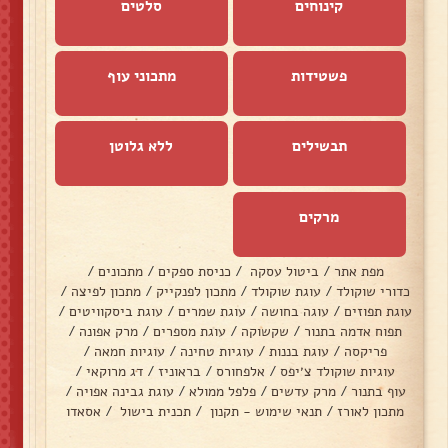
קינוחים
סלטים
פשטידות
מתכוני עוף
תבשילים
ללא גלוטן
מרקים
מפת אתר
/
ביטול עסקה
/
כניסת ספקים
/
מתכונים
/
כדורי שוקולד
/
עוגת שוקולד
/
מתכון לפנקייק
/
מתכון לפיצה
/
עוגת תפוזים
/
עוגה בחושה
/
עוגת שמרים
/
עוגת ביסקוויטים
/
תפוח אדמה בתנור
/
שקשוקה
/
עוגת מספרים
/
מרק אפונה
/
פריקסה
/
עוגת בננות
/
עוגיות טחינה
/
עוגיות חמאה
/
עוגיות שוקולד צ׳יפס
/
אלפחורס
/
בראוניז
/
דג מרוקאי
/
עוף בתנור
/
מרק עדשים
/
פלפל ממולא
/
עוגת גבינה אפויה
/
מתכון לאורז
/
תנאי שימוש - תקנון
/
תכנית בישול
/
אסאדו