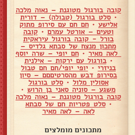
קובה בורגול מטוגנת – נאוה מלכה
•
סלט בורגול (טבולה) – דורית
אלישע
•
חם חם עם סירופ מתוק
וטעים – אורטל עמרם
•
קובה
בורל - קובה בורגול עיראקית
מתכון מנצח של סבתא גלדיס –
לאה מאיר
•
חם יופי – שרה יוסף
•
בורגול עם ירקות – אילנית
בניזרי
•
יופי יופי/חם חם טבול
בסירופ דבש מהסרטיםםם – סיון
אסולין מלול
•
סלט בורגול
משגע – סוניה סאני בן הרוש
•
קובה בורגול מטוגנת – נאוה מלכה
•
סלט פטריות חם של סבתא
לאה – לאה מאיר
מתכונים מומלצים