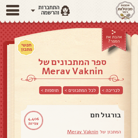
התחברות
והרשמה
אהבת את
הספר?
חפשי
מתכון
ספר המתכונים של
Merav Vaknin
לכריכה >
לכל המתכונים >
תוספות
>
בורגול חם
4,406
צפיות
המתכון של
Merav Vaknin