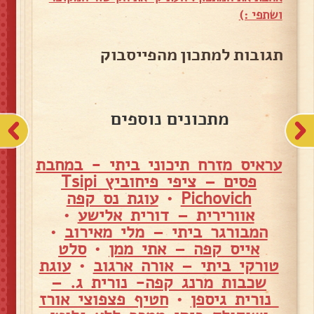
ושתפי :)
תגובות למתכון מהפייסבוק
מתכונים נוספים
עראיס מזרח תיכוני ביתי - במחבת
פסים – ציפי פיחוביץ Tsipi
Pichovich
•
עוגת נס קפה
אוורירית – דורית אלישע
•
המבורגר ביתי – מלי מאירוב
•
אייס קפה – אתי ממן
•
סלט
טורקי ביתי – אורה ארגוב
•
עוגת
שכבות מרנג קפה- נורית ג. –
נורית גיספן
•
חטיף פצפוצי אורז