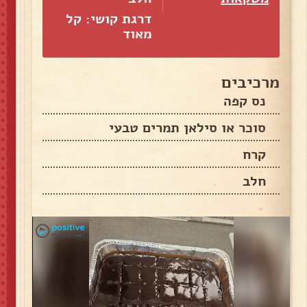
דרגת קושי: קל
מאוד
מרכיבים
נס קפה
סוכר או סילאן תמרים טבעי
קרח
חלב