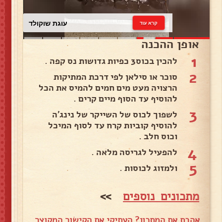
עוגת שוקולד
קרא עוד
אופן ההכנה
1
להכין בכוס3 כפיות גדושות נס קפה .
2
סוכר או סילאן לפי דרכת המתיקות
הרצויה מעט מים חמים להמיס את הכל
להוסיף עד הסוף מיים קרים .
3
לשפוך לכוס של השייקר של נינג׳ה
להוסיף קוביות קרח עד לסוף המיכל
וכוס חלב .
4
להפעיל לגריסה מלאה .
5
ולמזוג לכוסות .
מתכונים נוספים
>>
אהבת את המתכון? העתיקי את הקישור המקוצר