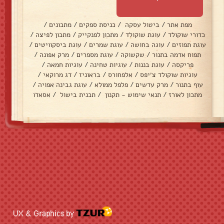
מפת אתר
/
ביטול עסקה
/
כניסת ספקים
/
מתכונים
/
כדורי שוקולד
/
עוגת שוקולד
/
מתכון לפנקייק
/
מתכון לפיצה
/
עוגת תפוזים
/
עוגה בחושה
/
עוגת שמרים
/
עוגת ביסקוויטים
/
תפוח אדמה בתנור
/
שקשוקה
/
עוגת מספרים
/
מרק אפונה
/
פריקסה
/
עוגת בננות
/
עוגיות טחינה
/
עוגיות חמאה
/
עוגיות שוקולד צ׳יפס
/
אלפחורס
/
בראוניז
/
דג מרוקאי
/
עוף בתנור
/
מרק עדשים
/
פלפל ממולא
/
עוגת גבינה אפויה
/
מתכון לאורז
/
תנאי שימוש - תקנון
/
תכנית בישול
/
אסאדו