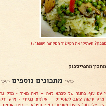
תכון? העתיקי את הקישור המקוצר ושתפי :)
מתכון מהפייסבוק
מתכונים נוספים
י עם עוף בתנור של סבתא לאה – לאה מאיר
•
מרק גרי
מרק ירקות צהוב לקוסקוס – אילנית בניזרי
•
מרק ירקו
ר צלי מס' 5 עם פטריות ומיני תפו"א – סיון אוחיון אברג׳ל