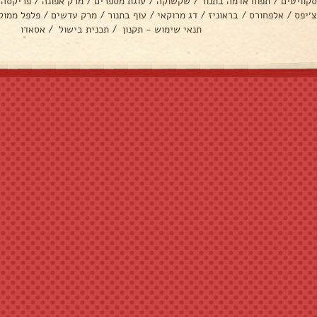
סקוויטים
/
תפוח אדמה בתנור
/
שקשוקה
/
עוגת מספרים
/
מרק אפונה
/
פריקסה
צ׳יפס
/
אלפחורס
/
בראוניז
/
דג מרוקאי
/
עוף בתנור
/
מרק עדשים
/
פלפל ממול
תנאי שימוש - תקנון
/
תכנית בישול
/
אסאדו