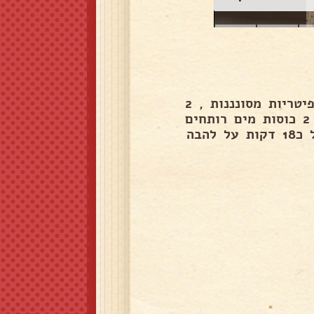
לשטוף 1 כוס אורז ולסנן לטגן עם 4 כפות שמן להוסיף פיטריות מסונננות , 2
כוסות אפונה קפואה שטופה ורצועות פלפל גמבה להוסיף 2 כוסות מים רותחים
לתבל מלח ,פלפל, מרק עוף ,וקורט כרכום.. לכסות ולבשל כ18 דקות על להבה