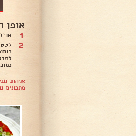
אופן ה
1
אורז
2
נמוכ
אמהות מבש
מתכונים נו