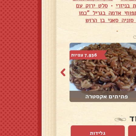
 בניזרי
•
סלט ירוק עם
פוחי אדמה בגריל "כמו
סוניה סאני בן הרוש
7,936 צפיות
33,388 צפיות
פתיתים אקסטרה
פתיתים
ד
גלידות