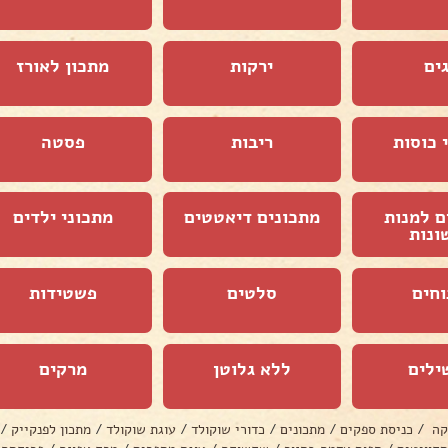
ים
ירקות
מתכון לאורז
 כוסות
ריבות
פסטה
ם למנות
מתכונים דיאטטים
מתכוני ילדים
ונות
וחים
סלטים
פשטידות
ילים
ללא גלוטן
מרקים
קה
/
כניסת ספקים
/
מתכונים
/
כדורי שוקולד
/
עוגת שוקולד
/
מתכון לפנקייק
/