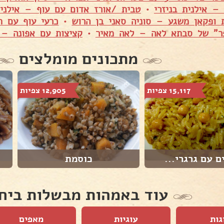
– אילנית בניזרי
•
טבית /אורז אדום עם עוף – אילנית
ת ופקאן משגע – סוניה סאני בן הרוש
•
כרעי עוף עם ת
ר" של סבתא לאה – לאה מאיר
•
קציצות עם אפונה – 
מתכונים מומלצים
15,117 צפיות
12,905 צפיות
 עם גרגרי...
כוסמת
עוד באמהות מבשלות ביח
גות
עוגיות
מאפים