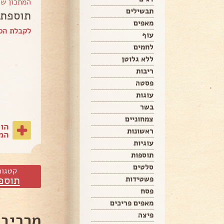
המתכון ש
תבשילים
תוספת.
מאפים
לקבלת הספ
עוף
לחמים
ללא גלוטן
ריבות
פסטה
עוגות
בשר
צמחוניים
הו
ראשונות
המת
עוגיות
תוספות
סלטים
קטגור
תוספ
פשטידות
פסח
מאפים פריכים
מרכיבי
פיצה