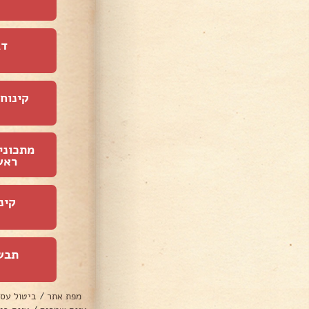
דג
קינוחי
מתכוני
ראש
קינ
תבש
מפת אתר
/
ביטול עס