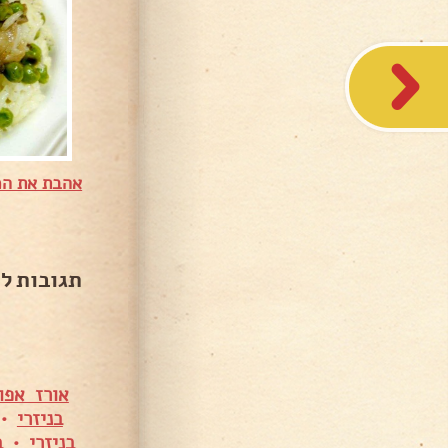
אהבת את המ
תגובות ל
אורז אפו
בניזרי
•
בניזרי
•
בש