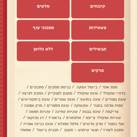
קינוחים
סלטים
פשטידות
מתכוני עוף
תבשילים
ללא גלוטן
מרקים
מפת אתר
/
ביטול עסקה
/
כניסת ספקים
/
מתכונים
/
כדורי שוקולד
/
עוגת שוקולד
/
מתכון לפנקייק
/
מתכון לפיצה
/
עוגת תפוזים
/
עוגה בחושה
/
עוגת שמרים
/
עוגת ביסקוויטים
/
תפוח אדמה בתנור
/
שקשוקה
/
עוגת מספרים
/
מרק אפונה
/
פריקסה
/
עוגת בננות
/
עוגיות טחינה
/
עוגיות חמאה
/
עוגיות שוקולד צ׳יפס
/
אלפחורס
/
בראוניז
/
דג מרוקאי
/
עוף בתנור
/
מרק עדשים
/
פלפל ממולא
/
עוגת גבינה אפויה
/
מתכון לאורז
/
תנאי שימוש - תקנון
/
תכנית בישול
/
אסאדו