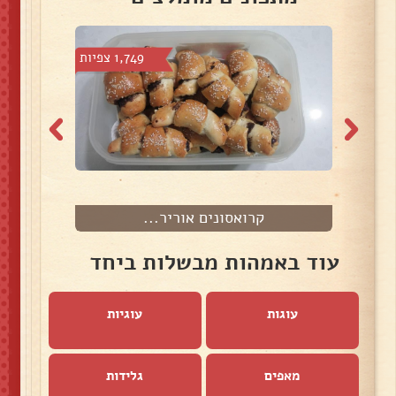
 צפיות
1,749 צפיות
קרואסונים אוריר...
עוד באמהות מבשלות ביחד
עוגות
עוגיות
מאפים
גלידות