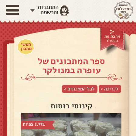
התחברות
והרשמה
אהבת את
הספר?
חפשי
מתכון
ספר המתכונים של
עופרה במנולקר
לכריכה >
לכל המתכונים >
קינוחי כוסות
2,774 צפיות