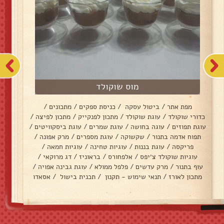
מוס שוקולד
מפת אתר
/
ביטול עסקה
/
כניסת ספקים
/
מתכונים
/
כדורי שוקולד
/
עוגת שוקולד
/
מתכון לפנקייק
/
מתכון לפיצה
/
עוגת תפוזים
/
עוגה בחושה
/
עוגת שמרים
/
עוגת ביסקוויטים
/
תפוח אדמה בתנור
/
שקשוקה
/
עוגת מספרים
/
מרק אפונה
/
פריקסה
/
עוגת בננות
/
עוגיות טחינה
/
עוגיות חמאה
/
עוגיות שוקולד צ׳יפס
/
אלפחורס
/
בראוניז
/
דג מרוקאי
/
עוף בתנור
/
מרק עדשים
/
פלפל ממולא
/
עוגת גבינה אפויה
/
מתכון לאורז
/
תנאי שימוש - תקנון
/
תכנית בישול
/
אסאדו